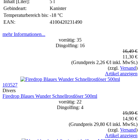
Inhalt [Liter]:
5 l
Gebindeart:
Kanister
Temperaturbereich bis:
-18 °C
EAN:
4100420231490
mehr Informationen...
vorrätig: 35
Dingolfing: 16
16,49 €
11,30 €
(Grundpreis 2,26 €/l inkl. MwSt.)
(zzgl.
Versand
)
Artikel anzeigen
103527
Divers
Firedrop Blaues Wunder Schnellrostlöser 500ml
vorrätig: 22
Dingolfing: 4
19,99 €
14,90 €
(Grundpreis 29,80 €/l inkl. MwSt.)
(zzgl.
Versand
)
Artikel anzeigen