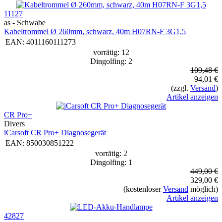
11127
as - Schwabe
Kabeltrommel Ø 260mm, schwarz, 40m H07RN-F 3G1,5
EAN:
4011160111273
vorrätig: 12
Dingolfing: 2
109,48 €
94,01 €
(zzgl.
Versand
)
Artikel anzeigen
CR Pro+
Divers
iCarsoft CR Pro+ Diagnosegerät
EAN:
850030851222
vorrätig: 2
Dingolfing: 1
449,00 €
329,00 €
(kostenloser
Versand
möglich)
Artikel anzeigen
42827