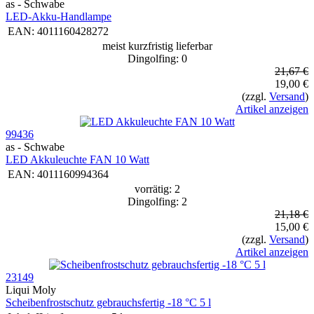
as - Schwabe
LED-Akku-Handlampe
EAN:
4011160428272
meist kurzfristig lieferbar
Dingolfing: 0
21,67 €
19,00 €
(zzgl.
Versand
)
Artikel anzeigen
99436
as - Schwabe
LED Akkuleuchte FAN 10 Watt
EAN:
4011160994364
vorrätig: 2
Dingolfing: 2
21,18 €
15,00 €
(zzgl.
Versand
)
Artikel anzeigen
23149
Liqui Moly
Schei­ben­frost­schutz gebrauchs­fertig -18 °C 5 l