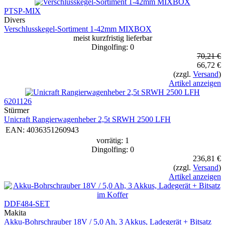
PTSP-MIX
Divers
Verschlusskegel-Sortiment 1-42mm MIXBOX
meist kurzfristig lieferbar
Dingolfing: 0
70,21 €
66,72 €
(zzgl.
Versand
)
Artikel anzeigen
6201126
Stürmer
Unicraft Rangierwagenheber 2,5t SRWH 2500 LFH
EAN:
4036351260943
vorrätig: 1
Dingolfing: 0
236,81 €
(zzgl.
Versand
)
Artikel anzeigen
DDF484-SET
Makita
Akku-Bohrschrauber 18V / 5,0 Ah, 3 Akkus, Ladegerät + Bitsatz