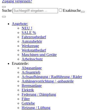
Zugang vergessen?
Suche:
Exaktsuche
Angebote:
NEU !
SALE %
Fahrzeugbedarf
Autozubehör
Werkzeuge
Werkstattbedarf
Maschinen und Geräte
Arbeitsschutz
Ersatzteile:
Abgasanlage
Achsantrieb
Achsaufhängung / Radführung / Räder
Anhängevorrichtung / -anbauteile
Bremsanlage
Elektrik
Federung / Dämpfung
Filter
Getriebe
Heizung / Lüftung