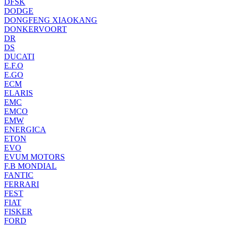
DFSK
DODGE
DONGFENG XIAOKANG
DONKERVOORT
DR
DS
DUCATI
E.F.O
E.GO
ECM
ELARIS
EMC
EMCO
EMW
ENERGICA
ETON
EVO
EVUM MOTORS
F.B MONDIAL
FANTIC
FERRARI
FEST
FIAT
FISKER
FORD