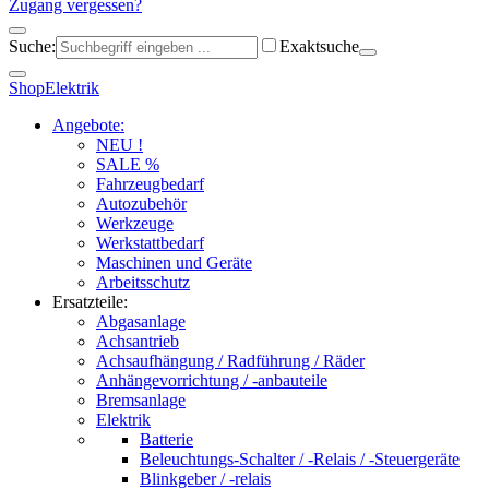
Zugang vergessen?
Suche:
Exaktsuche
Shop
Elektrik
Angebote:
NEU !
SALE %
Fahrzeugbedarf
Autozubehör
Werkzeuge
Werkstattbedarf
Maschinen und Geräte
Arbeitsschutz
Ersatzteile:
Abgasanlage
Achsantrieb
Achsaufhängung / Radführung / Räder
Anhängevorrichtung / -anbauteile
Bremsanlage
Elektrik
Batterie
Beleuchtungs-Schalter / -Relais / -Steuergeräte
Blinkgeber / -relais