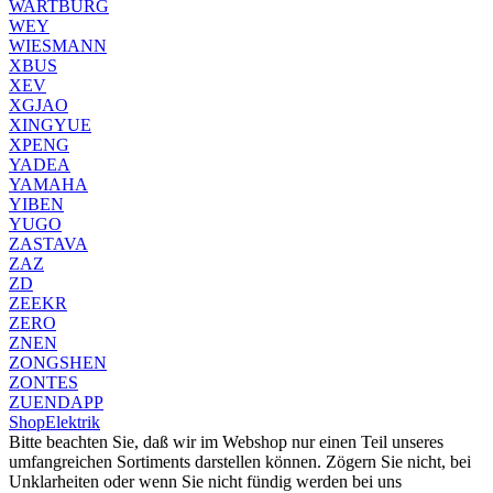
WARTBURG
WEY
WIESMANN
XBUS
XEV
XGJAO
XINGYUE
XPENG
YADEA
YAMAHA
YIBEN
YUGO
ZASTAVA
ZAZ
ZD
ZEEKR
ZERO
ZNEN
ZONGSHEN
ZONTES
ZUENDAPP
Shop
Elektrik
Bitte beachten Sie, daß wir im Webshop nur einen Teil unseres
umfangreichen Sortiments darstellen können. Zögern Sie nicht, bei
Unklarheiten oder wenn Sie nicht fündig werden bei uns