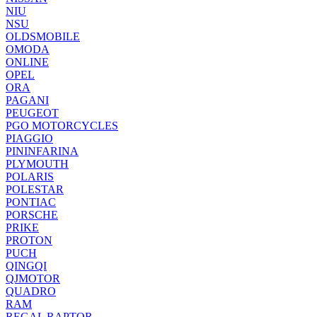
NIU
NSU
OLDSMOBILE
OMODA
ONLINE
OPEL
ORA
PAGANI
PEUGEOT
PGO MOTORCYCLES
PIAGGIO
PININFARINA
PLYMOUTH
POLARIS
POLESTAR
PONTIAC
PORSCHE
PRIKE
PROTON
PUCH
QINGQI
QJMOTOR
QUADRO
RAM
REGAL RAPTOR