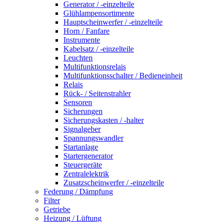
Generator / -einzelteile
Glühlampensortimente
Hauptscheinwerfer / -einzelteile
Horn / Fanfare
Instrumente
Kabelsatz / -einzelteile
Leuchten
Multifunktionsrelais
Multifunktionsschalter / Bedieneinheit
Relais
Rück- / Seitenstrahler
Sensoren
Sicherungen
Sicherungskasten / -halter
Signalgeber
Spannungswandler
Startanlage
Startergenerator
Steuergeräte
Zentralelektrik
Zusatzscheinwerfer / -einzelteile
Federung / Dämpfung
Filter
Getriebe
Heizung / Lüftung