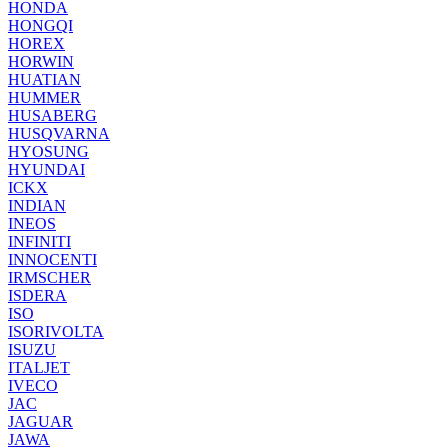
HONDA
HONGQI
HOREX
HORWIN
HUATIAN
HUMMER
HUSABERG
HUSQVARNA
HYOSUNG
HYUNDAI
ICKX
INDIAN
INEOS
INFINITI
INNOCENTI
IRMSCHER
ISDERA
ISO
ISORIVOLTA
ISUZU
ITALJET
IVECO
JAC
JAGUAR
JAWA