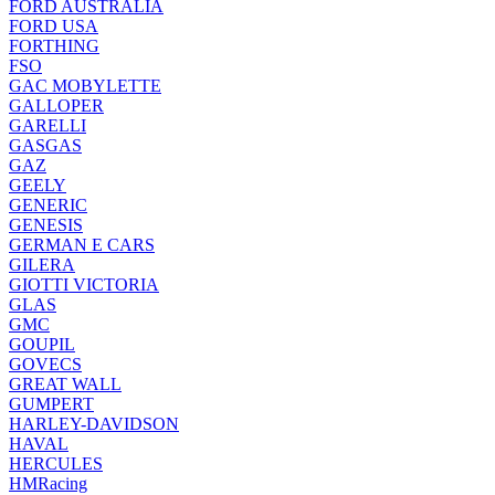
FORD AUSTRALIA
FORD USA
FORTHING
FSO
GAC MOBYLETTE
GALLOPER
GARELLI
GASGAS
GAZ
GEELY
GENERIC
GENESIS
GERMAN E CARS
GILERA
GIOTTI VICTORIA
GLAS
GMC
GOUPIL
GOVECS
GREAT WALL
GUMPERT
HARLEY-DAVIDSON
HAVAL
HERCULES
HMRacing