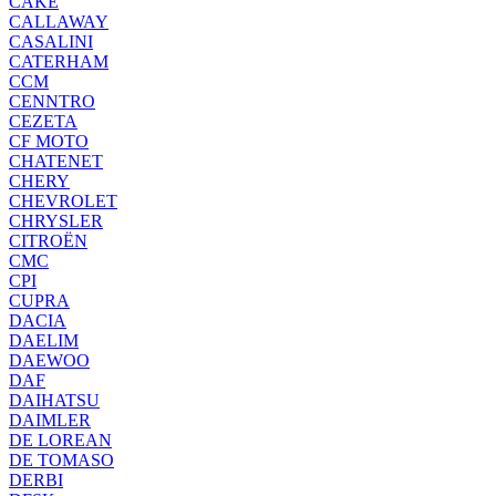
CAKE
CALLAWAY
CASALINI
CATERHAM
CCM
CENNTRO
CEZETA
CF MOTO
CHATENET
CHERY
CHEVROLET
CHRYSLER
CITROËN
CMC
CPI
CUPRA
DACIA
DAELIM
DAEWOO
DAF
DAIHATSU
DAIMLER
DE LOREAN
DE TOMASO
DERBI