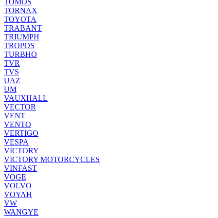
TOMOS
TORNAX
TOYOTA
TRABANT
TRIUMPH
TROPOS
TURBHO
TVR
TVS
UAZ
UM
VAUXHALL
VECTOR
VENT
VENTO
VERTIGO
VESPA
VICTORY
VICTORY MOTORCYCLES
VINFAST
VOGE
VOLVO
VOYAH
VW
WANGYE