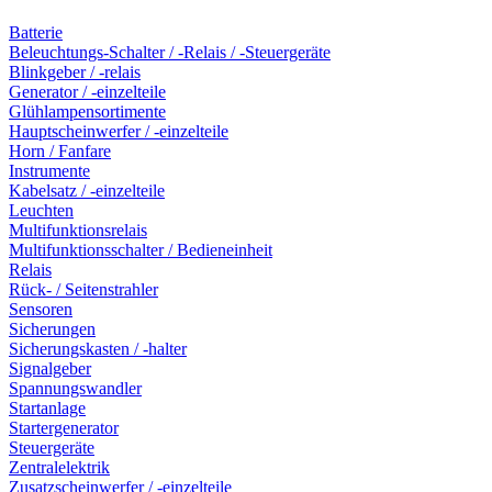
Batterie
Beleuchtungs-Schalter / -Relais / -Steuergeräte
Blinkgeber / -relais
Generator / -einzelteile
Glühlampensortimente
Hauptscheinwerfer / -einzelteile
Horn / Fanfare
Instrumente
Kabelsatz / -einzelteile
Leuchten
Multifunktionsrelais
Multifunktionsschalter / Bedieneinheit
Relais
Rück- / Seitenstrahler
Sensoren
Sicherungen
Sicherungskasten / -halter
Signalgeber
Spannungswandler
Startanlage
Startergenerator
Steuergeräte
Zentralelektrik
Zusatzscheinwerfer / -einzelteile