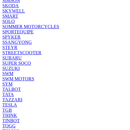
SIMSON
SKODA
SKYWELL
SMART
SOLO
SOMMER MOTORCYCLES
SPORTEQUIPE
SPYKER
SSANGYONG
STEYR
STREETSCOOTER
SUBARU
SUPER SOCO
SUZUKI
SWM
SWM MOTORS
SYM
TALBOT
TATA
TAZZARI
TESLA
TGB
THINK
TINBOT
TOGG