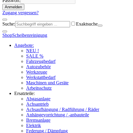
Passwort:
Anmelden
Zugang vergessen?
Suche:
Exaktsuche
Shop
Scheibenreinigung
Angebote:
NEU !
SALE %
Fahrzeugbedarf
Autozubehör
Werkzeuge
Werkstattbedarf
Maschinen und Geräte
Arbeitsschutz
Ersatzteile:
Abgasanlage
Achsantrieb
Achsaufhängung / Radführung / Räder
Anhängevorrichtung / -anbauteile
Bremsanlage
Elektrik
Federung / Dämpfung