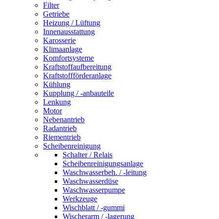
Filter
Getriebe
Heizung / Lüftung
Innenausstattung
Karosserie
Klimaanlage
Komfortsysteme
Kraftstoffaufbereitung
Kraftstoffförderanlage
Kühlung
Kupplung / -anbauteile
Lenkung
Motor
Nebenantrieb
Radantrieb
Riementrieb
Scheibenreinigung
Schalter / Relais
Scheibenreinigungsanlage
Waschwasserbeh. / -leitung
Waschwasserdüse
Waschwasserpumpe
Werkzeuge
Wischblatt / -gummi
Wischerarm / -lagerung