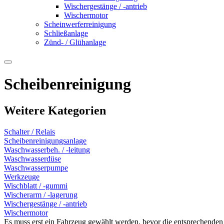
Wischergestänge / -antrieb
Wischermotor
Scheinwerferreinigung
Schließanlage
Zünd- / Glühanlage
Scheibenreinigung
Weitere Kategorien
Schalter / Relais
Scheibenreinigungsanlage
Waschwasserbeh. / -leitung
Waschwasserdüse
Waschwasserpumpe
Werkzeuge
Wischblatt / -gummi
Wischerarm / -lagerung
Wischergestänge / -antrieb
Wischermotor
Es muss erst ein Fahrzeug gewählt werden, bevor die entsprechenden