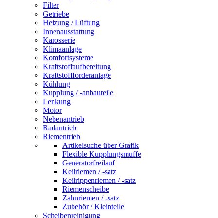
Filter
Getriebe
Heizung / Lüftung
Innenausstattung
Karosserie
Klimaanlage
Komfortsysteme
Kraftstoffaufbereitung
Kraftstoffförderanlage
Kühlung
Kupplung / -anbauteile
Lenkung
Motor
Nebenantrieb
Radantrieb
Riementrieb
Artikelsuche über Grafik
Flexible Kupplungsmuffe
Generatorfreilauf
Keilriemen / -satz
Keilrippenriemen / -satz
Riemenscheibe
Zahnriemen / -satz
Zubehör / Kleinteile
Scheibenreinigung