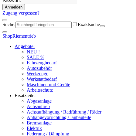
Passwort:
Anmelden
Zugang vergessen?
Suche:
Exaktsuche
Shop
Riementrieb
Angebote:
NEU !
SALE %
Fahrzeugbedarf
Autozubehör
Werkzeuge
Werkstattbedarf
Maschinen und Geräte
Arbeitsschutz
Ersatzteile:
Abgasanlage
Achsantrieb
Achsaufhängung / Radführung / Räder
Anhängevorrichtung / -anbauteile
Bremsanlage
Elektrik
Federung / Dämpfung