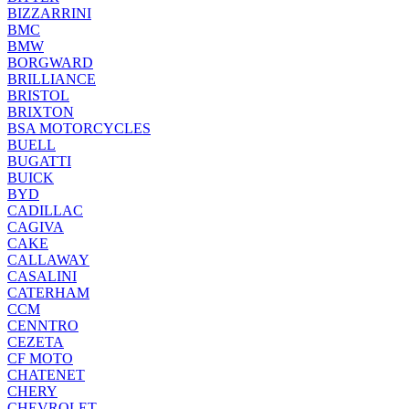
BIZZARRINI
BMC
BMW
BORGWARD
BRILLIANCE
BRISTOL
BRIXTON
BSA MOTORCYCLES
BUELL
BUGATTI
BUICK
BYD
CADILLAC
CAGIVA
CAKE
CALLAWAY
CASALINI
CATERHAM
CCM
CENNTRO
CEZETA
CF MOTO
CHATENET
CHERY
CHEVROLET