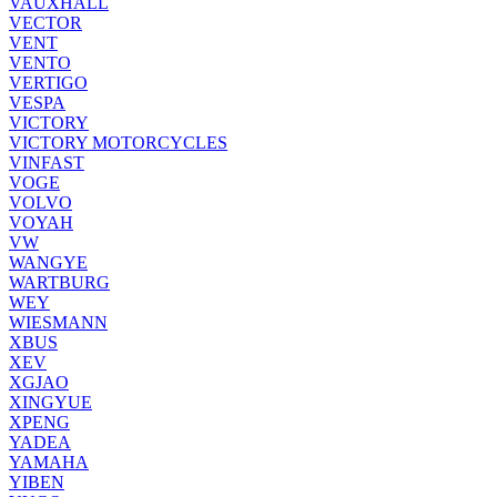
VAUXHALL
VECTOR
VENT
VENTO
VERTIGO
VESPA
VICTORY
VICTORY MOTORCYCLES
VINFAST
VOGE
VOLVO
VOYAH
VW
WANGYE
WARTBURG
WEY
WIESMANN
XBUS
XEV
XGJAO
XINGYUE
XPENG
YADEA
YAMAHA
YIBEN