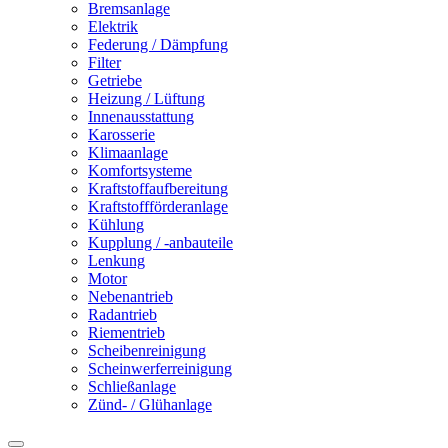
Bremsanlage
Elektrik
Federung / Dämpfung
Filter
Getriebe
Heizung / Lüftung
Innenausstattung
Karosserie
Klimaanlage
Komfortsysteme
Kraftstoffaufbereitung
Kraftstoffförderanlage
Kühlung
Kupplung / -anbauteile
Lenkung
Motor
Nebenantrieb
Radantrieb
Riementrieb
Scheibenreinigung
Scheinwerferreinigung
Schließanlage
Zünd- / Glühanlage