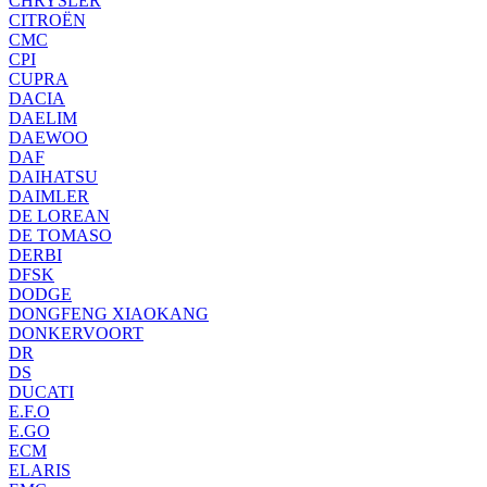
CHRYSLER
CITROËN
CMC
CPI
CUPRA
DACIA
DAELIM
DAEWOO
DAF
DAIHATSU
DAIMLER
DE LOREAN
DE TOMASO
DERBI
DFSK
DODGE
DONGFENG XIAOKANG
DONKERVOORT
DR
DS
DUCATI
E.F.O
E.GO
ECM
ELARIS