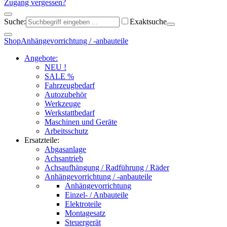
Zugang vergessen?
Suche:
Exaktsuche
Shop
Anhängevorrichtung / -anbauteile
Angebote:
NEU !
SALE %
Fahrzeugbedarf
Autozubehör
Werkzeuge
Werkstattbedarf
Maschinen und Geräte
Arbeitsschutz
Ersatzteile:
Abgasanlage
Achsantrieb
Achsaufhängung / Radführung / Räder
Anhängevorrichtung / -anbauteile
Anhängevorrichtung
Einzel- / Anbauteile
Elektroteile
Montagesatz
Steuergerät