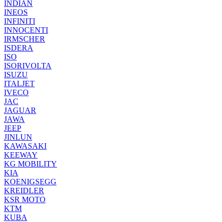
INDIAN
INEOS
INFINITI
INNOCENTI
IRMSCHER
ISDERA
ISO
ISORIVOLTA
ISUZU
ITALJET
IVECO
JAC
JAGUAR
JAWA
JEEP
JINLUN
KAWASAKI
KEEWAY
KG MOBILITY
KIA
KOENIGSEGG
KREIDLER
KSR MOTO
KTM
KUBA