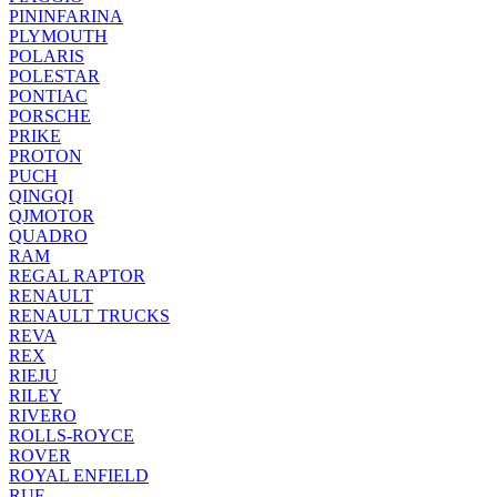
PININFARINA
PLYMOUTH
POLARIS
POLESTAR
PONTIAC
PORSCHE
PRIKE
PROTON
PUCH
QINGQI
QJMOTOR
QUADRO
RAM
REGAL RAPTOR
RENAULT
RENAULT TRUCKS
REVA
REX
RIEJU
RILEY
RIVERO
ROLLS-ROYCE
ROVER
ROYAL ENFIELD
RUF