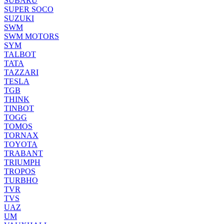
SUBARU
SUPER SOCO
SUZUKI
SWM
SWM MOTORS
SYM
TALBOT
TATA
TAZZARI
TESLA
TGB
THINK
TINBOT
TOGG
TOMOS
TORNAX
TOYOTA
TRABANT
TRIUMPH
TROPOS
TURBHO
TVR
TVS
UAZ
UM