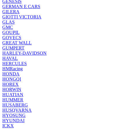
GENESIS
GERMAN E CARS
GILERA
GIOTTI VICTORIA
GLAS
GMC
GOUPIL
GOVECS
GREAT WALL
GUMPERT
HARLEY-DAVIDSON
HAVAL
HERCULES
HMRacing
HONDA
HONGQI
HOREX
HORWIN
HUATIAN
HUMMER
HUSABERG
HUSQVARNA
HYOSUNG
HYUNDAI
ICKX