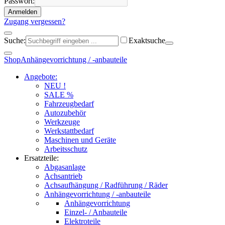
Passwort:
Anmelden
Zugang vergessen?
Suche:
Exaktsuche
Shop
Anhängevorrichtung / -anbauteile
Angebote:
NEU !
SALE %
Fahrzeugbedarf
Autozubehör
Werkzeuge
Werkstattbedarf
Maschinen und Geräte
Arbeitsschutz
Ersatzteile:
Abgasanlage
Achsantrieb
Achsaufhängung / Radführung / Räder
Anhängevorrichtung / -anbauteile
Anhängevorrichtung
Einzel- / Anbauteile
Elektroteile