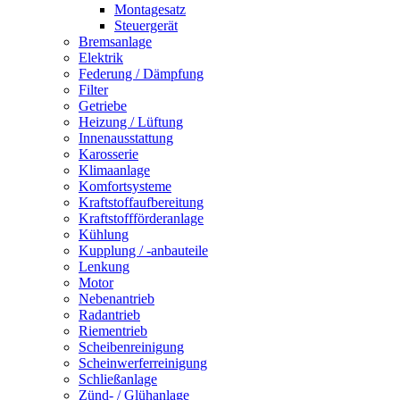
Montagesatz
Steuergerät
Bremsanlage
Elektrik
Federung / Dämpfung
Filter
Getriebe
Heizung / Lüftung
Innenausstattung
Karosserie
Klimaanlage
Komfortsysteme
Kraftstoffaufbereitung
Kraftstoffförderanlage
Kühlung
Kupplung / -anbauteile
Lenkung
Motor
Nebenantrieb
Radantrieb
Riementrieb
Scheibenreinigung
Scheinwerferreinigung
Schließanlage
Zünd- / Glühanlage