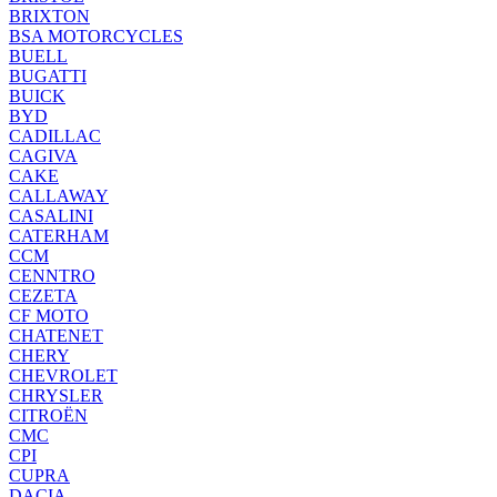
BRIXTON
BSA MOTORCYCLES
BUELL
BUGATTI
BUICK
BYD
CADILLAC
CAGIVA
CAKE
CALLAWAY
CASALINI
CATERHAM
CCM
CENNTRO
CEZETA
CF MOTO
CHATENET
CHERY
CHEVROLET
CHRYSLER
CITROËN
CMC
CPI
CUPRA
DACIA