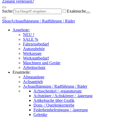
Zugang vergessen?
Suche:
Exaktsuche
Shop
Achsaufhängung / Radführung / Räder
Angebote:
NEU !
SALE %
Fahrzeugbedarf
Autozubehör
Werkzeuge
Werkstattbedarf
Maschinen und Geräte
Arbeitsschutz
Ersatzteile:
Abgasanlage
Achsantrieb
Achsaufhängung / Radführung / Räder
Achsschenkel / -reparatursatz
Achsträger / Achskörper / -lagerung
Artikelsuche über Grafik
Dom- / Querlenkerstrebe
Federbeinbefestigung / -lagerung
Gelenke