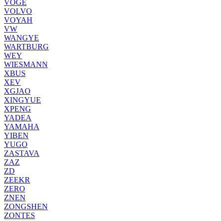
VOGE
VOLVO
VOYAH
VW
WANGYE
WARTBURG
WEY
WIESMANN
XBUS
XEV
XGJAO
XINGYUE
XPENG
YADEA
YAMAHA
YIBEN
YUGO
ZASTAVA
ZAZ
ZD
ZEEKR
ZERO
ZNEN
ZONGSHEN
ZONTES