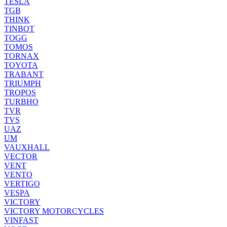
TESLA
TGB
THINK
TINBOT
TOGG
TOMOS
TORNAX
TOYOTA
TRABANT
TRIUMPH
TROPOS
TURBHO
TVR
TVS
UAZ
UM
VAUXHALL
VECTOR
VENT
VENTO
VERTIGO
VESPA
VICTORY
VICTORY MOTORCYCLES
VINFAST