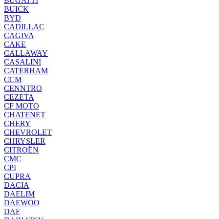
BUGATTI
BUICK
BYD
CADILLAC
CAGIVA
CAKE
CALLAWAY
CASALINI
CATERHAM
CCM
CENNTRO
CEZETA
CF MOTO
CHATENET
CHERY
CHEVROLET
CHRYSLER
CITROËN
CMC
CPI
CUPRA
DACIA
DAELIM
DAEWOO
DAF