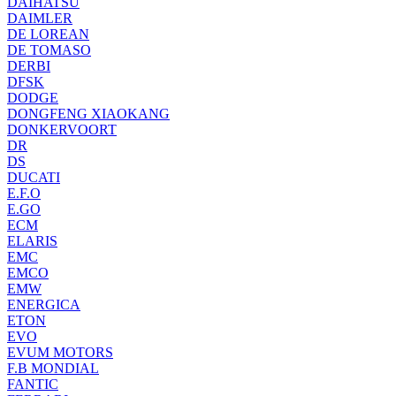
DAIHATSU
DAIMLER
DE LOREAN
DE TOMASO
DERBI
DFSK
DODGE
DONGFENG XIAOKANG
DONKERVOORT
DR
DS
DUCATI
E.F.O
E.GO
ECM
ELARIS
EMC
EMCO
EMW
ENERGICA
ETON
EVO
EVUM MOTORS
F.B MONDIAL
FANTIC