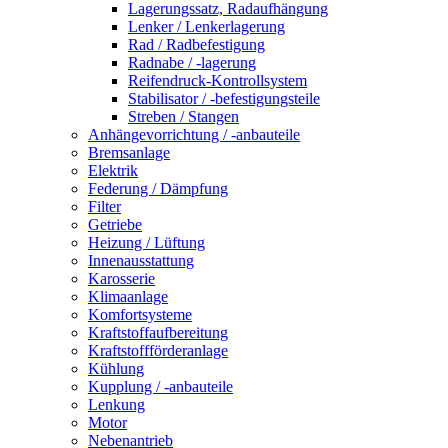
Lagerungssatz, Radaufhängung
Lenker / Lenkerlagerung
Rad / Radbefestigung
Radnabe / -lagerung
Reifendruck-Kontrollsystem
Stabilisator / -befestigungsteile
Streben / Stangen
Anhängevorrichtung / -anbauteile
Bremsanlage
Elektrik
Federung / Dämpfung
Filter
Getriebe
Heizung / Lüftung
Innenausstattung
Karosserie
Klimaanlage
Komfortsysteme
Kraftstoffaufbereitung
Kraftstoffförderanlage
Kühlung
Kupplung / -anbauteile
Lenkung
Motor
Nebenantrieb