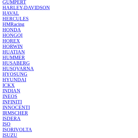
GUMPERT
HARLEY-DAVIDSON
HAVAL
HERCULES
HMRacing
HONDA
HONGQI
HOREX
HORWIN
HUATIAN
HUMMER
HUSABERG
HUSQVARNA
HYOSUNG
HYUNDAI
ICKX
INDIAN
INEOS
INFINITI
INNOCENTI
IRMSCHER
ISDERA
ISO
ISORIVOLTA
ISUZU