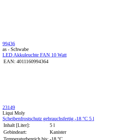
99436
as - Schwabe
LED Akkuleuchte FAN 10 Watt
EAN:
4011160994364
23149
Liqui Moly
Schei­ben­frost­schutz gebrauchs­fertig -18 °C 5 l
Inhalt [Liter]:
5 l
Gebindeart:
Kanister
Temperaturbereich bis:
-18 °C