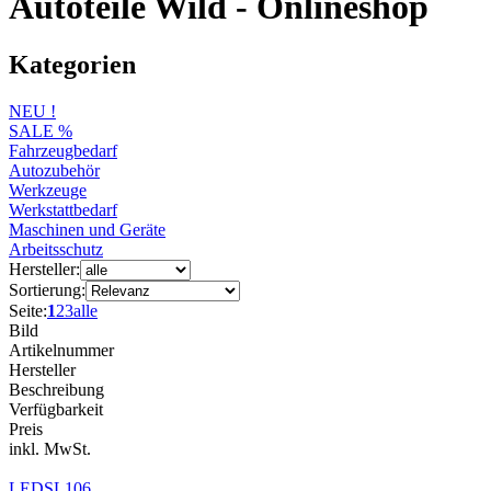
Autoteile Wild - Onlineshop
Kategorien
NEU !
SALE %
Fahrzeugbedarf
Autozubehör
Werkzeuge
Werkstattbedarf
Maschinen und Geräte
Arbeitsschutz
Hersteller:
Sortierung:
Seite:
1
2
3
alle
Bild
Artikelnummer
Hersteller
Beschreibung
Verfügbarkeit
Preis
inkl. MwSt.
LEDSL106