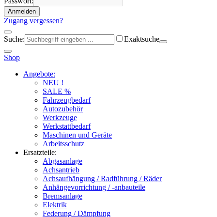
Passwort:
Anmelden
Zugang vergessen?
Suche:
Exaktsuche
Shop
Angebote:
NEU !
SALE %
Fahrzeugbedarf
Autozubehör
Werkzeuge
Werkstattbedarf
Maschinen und Geräte
Arbeitsschutz
Ersatzteile:
Abgasanlage
Achsantrieb
Achsaufhängung / Radführung / Räder
Anhängevorrichtung / -anbauteile
Bremsanlage
Elektrik
Federung / Dämpfung