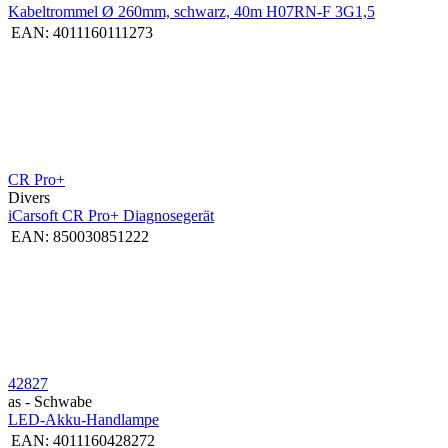
Kabeltrommel Ø 260mm, schwarz, 40m H07RN-F 3G1,5
EAN:
4011160111273
CR Pro+
Divers
iCarsoft CR Pro+ Diagnosegerät
EAN:
850030851222
42827
as - Schwabe
LED-Akku-Handlampe
EAN:
4011160428272