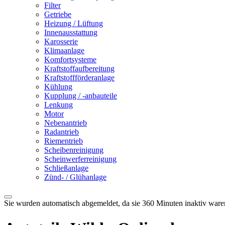
Filter
Getriebe
Heizung / Lüftung
Innenausstattung
Karosserie
Klimaanlage
Komfortsysteme
Kraftstoffaufbereitung
Kraftstoffförderanlage
Kühlung
Kupplung / -anbauteile
Lenkung
Motor
Nebenantrieb
Radantrieb
Riementrieb
Scheibenreinigung
Scheinwerferreinigung
Schließanlage
Zünd- / Glühanlage
Sie wurden automatisch abgemeldet, da sie 360 Minuten inaktiv ware