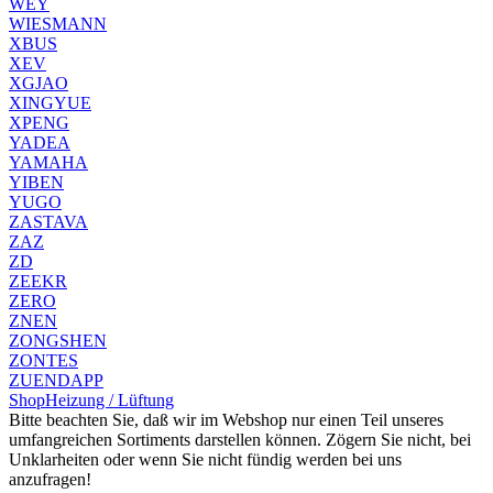
WEY
WIESMANN
XBUS
XEV
XGJAO
XINGYUE
XPENG
YADEA
YAMAHA
YIBEN
YUGO
ZASTAVA
ZAZ
ZD
ZEEKR
ZERO
ZNEN
ZONGSHEN
ZONTES
ZUENDAPP
Shop
Heizung / Lüftung
Bitte beachten Sie, daß wir im Webshop nur einen Teil unseres
umfangreichen Sortiments darstellen können. Zögern Sie nicht, bei
Unklarheiten oder wenn Sie nicht fündig werden bei uns
anzufragen!