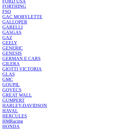
FORD USA
FORTHING
FSO
GAC MOBYLETTE
GALLOPER
GARELLI
GASGAS
GAZ
GEELY
GENERIC
GENESIS
GERMAN E CARS
GILERA
GIOTTI VICTORIA
GLAS
GMC
GOUPIL
GOVECS
GREAT WALL
GUMPERT
HARLEY-DAVIDSON
HAVAL
HERCULES
HMRacing
HONDA