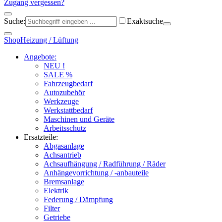
Zugang vergessen?
Suche:
Exaktsuche
Shop
Heizung / Lüftung
Angebote:
NEU !
SALE %
Fahrzeugbedarf
Autozubehör
Werkzeuge
Werkstattbedarf
Maschinen und Geräte
Arbeitsschutz
Ersatzteile:
Abgasanlage
Achsantrieb
Achsaufhängung / Radführung / Räder
Anhängevorrichtung / -anbauteile
Bremsanlage
Elektrik
Federung / Dämpfung
Filter
Getriebe