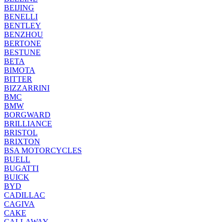
BEIJING
BENELLI
BENTLEY
BENZHOU
BERTONE
BESTUNE
BETA
BIMOTA
BITTER
BIZZARRINI
BMC
BMW
BORGWARD
BRILLIANCE
BRISTOL
BRIXTON
BSA MOTORCYCLES
BUELL
BUGATTI
BUICK
BYD
CADILLAC
CAGIVA
CAKE
CALLAWAY