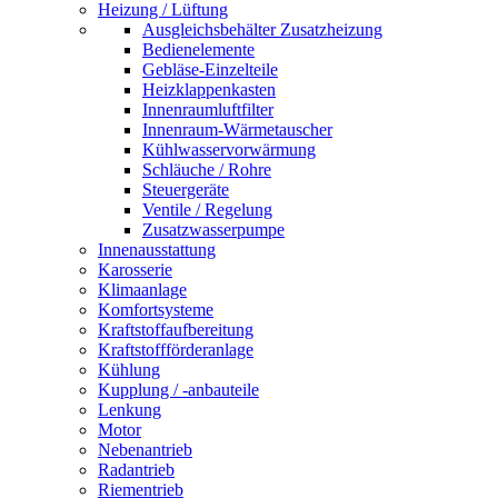
Heizung / Lüftung
Ausgleichsbehälter Zusatzheizung
Bedienelemente
Gebläse-Einzelteile
Heizklappenkasten
Innenraumluftfilter
Innenraum-Wärmetauscher
Kühlwasservorwärmung
Schläuche / Rohre
Steuergeräte
Ventile / Regelung
Zusatzwasserpumpe
Innenausstattung
Karosserie
Klimaanlage
Komfortsysteme
Kraftstoffaufbereitung
Kraftstoffförderanlage
Kühlung
Kupplung / -anbauteile
Lenkung
Motor
Nebenantrieb
Radantrieb
Riementrieb