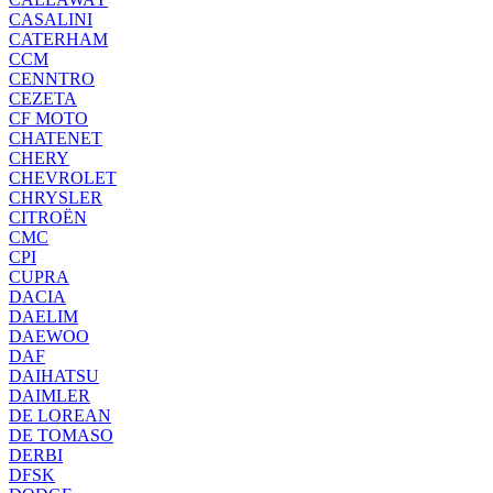
CASALINI
CATERHAM
CCM
CENNTRO
CEZETA
CF MOTO
CHATENET
CHERY
CHEVROLET
CHRYSLER
CITROËN
CMC
CPI
CUPRA
DACIA
DAELIM
DAEWOO
DAF
DAIHATSU
DAIMLER
DE LOREAN
DE TOMASO
DERBI
DFSK