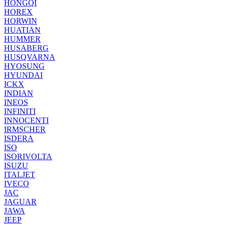
HONGQI
HOREX
HORWIN
HUATIAN
HUMMER
HUSABERG
HUSQVARNA
HYOSUNG
HYUNDAI
ICKX
INDIAN
INEOS
INFINITI
INNOCENTI
IRMSCHER
ISDERA
ISO
ISORIVOLTA
ISUZU
ITALJET
IVECO
JAC
JAGUAR
JAWA
JEEP