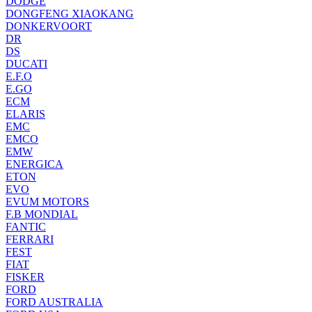
DODGE
DONGFENG XIAOKANG
DONKERVOORT
DR
DS
DUCATI
E.F.O
E.GO
ECM
ELARIS
EMC
EMCO
EMW
ENERGICA
ETON
EVO
EVUM MOTORS
F.B MONDIAL
FANTIC
FERRARI
FEST
FIAT
FISKER
FORD
FORD AUSTRALIA