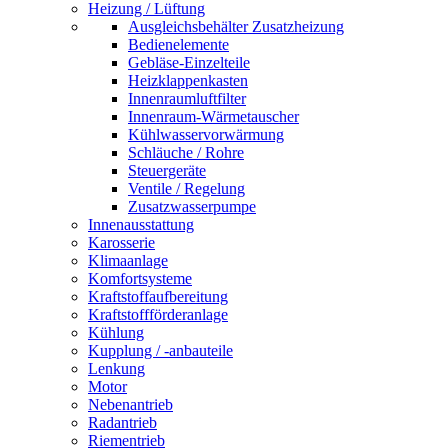
Heizung / Lüftung
Ausgleichsbehälter Zusatzheizung
Bedienelemente
Gebläse-Einzelteile
Heizklappenkasten
Innenraumluftfilter
Innenraum-Wärmetauscher
Kühlwasservorwärmung
Schläuche / Rohre
Steuergeräte
Ventile / Regelung
Zusatzwasserpumpe
Innenausstattung
Karosserie
Klimaanlage
Komfortsysteme
Kraftstoffaufbereitung
Kraftstoffförderanlage
Kühlung
Kupplung / -anbauteile
Lenkung
Motor
Nebenantrieb
Radantrieb
Riementrieb