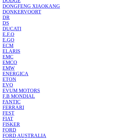
DODGE
DONGFENG XIAOKANG
DONKERVOORT
DR
DS
DUCATI
E.F.O
E.GO
ECM
ELARIS
EMC
EMCO
EMW
ENERGICA
ETON
EVO
EVUM MOTORS
F.B MONDIAL
FANTIC
FERRARI
FEST
FIAT
FISKER
FORD
FORD AUSTRALIA