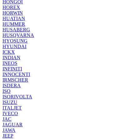
HONGQI
HOREX
HORWIN
HUATIAN
HUMMER
HUSABERG
HUSQVARNA
HYOSUNG
HYUNDAI
ICKX
INDIAN
INEOS
INFINITI
INNOCENTI
IRMSCHER
ISDERA
ISO
ISORIVOLTA
ISUZU
ITALJET
IVECO
JAC
JAGUAR
JAWA
JEEP