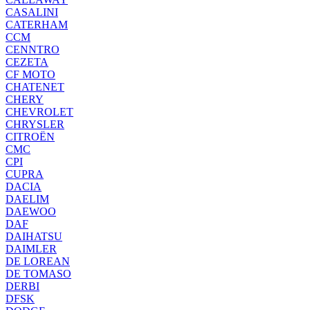
CASALINI
CATERHAM
CCM
CENNTRO
CEZETA
CF MOTO
CHATENET
CHERY
CHEVROLET
CHRYSLER
CITROËN
CMC
CPI
CUPRA
DACIA
DAELIM
DAEWOO
DAF
DAIHATSU
DAIMLER
DE LOREAN
DE TOMASO
DERBI
DFSK