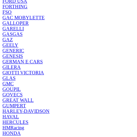
FORD USA
FORTHING
FSO
GAC MOBYLETTE
GALLOPER
GARELLI
GASGAS
GAZ
GEELY
GENERIC
GENESIS
GERMAN E CARS
GILERA
GIOTTI VICTORIA
GLAS
GMC
GOUPIL
GOVECS
GREAT WALL
GUMPERT
HARLEY-DAVIDSON
HAVAL
HERCULES
HMRacing
HONDA