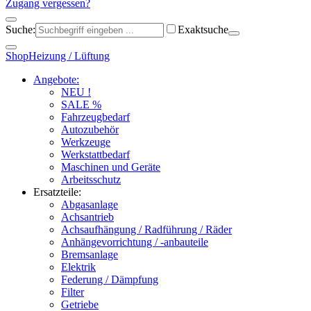
Zugang vergessen?
Suche:
Exaktsuche
Shop
Heizung / Lüftung
Angebote:
NEU !
SALE %
Fahrzeugbedarf
Autozubehör
Werkzeuge
Werkstattbedarf
Maschinen und Geräte
Arbeitsschutz
Ersatzteile:
Abgasanlage
Achsantrieb
Achsaufhängung / Radführung / Räder
Anhängevorrichtung / -anbauteile
Bremsanlage
Elektrik
Federung / Dämpfung
Filter
Getriebe