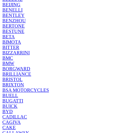
BEIJING
BENELLI
BENTLEY
BENZHOU
BERTONE
BESTUNE
BETA
BIMOTA
BITTER
BIZZARRINI
BMC
BMW
BORGWARD
BRILLIANCE
BRISTOL
BRIXTON
BSA MOTORCYCLES
BUELL
BUGATTI
BUICK
BYD
CADILLAC
CAGIVA
CAKE
CALLAWAY