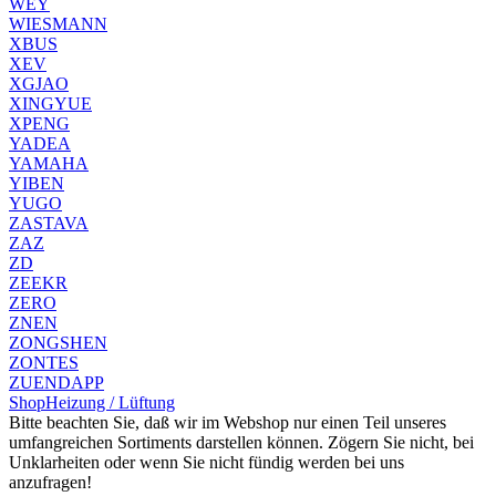
WEY
WIESMANN
XBUS
XEV
XGJAO
XINGYUE
XPENG
YADEA
YAMAHA
YIBEN
YUGO
ZASTAVA
ZAZ
ZD
ZEEKR
ZERO
ZNEN
ZONGSHEN
ZONTES
ZUENDAPP
Shop
Heizung / Lüftung
Bitte beachten Sie, daß wir im Webshop nur einen Teil unseres
umfangreichen Sortiments darstellen können. Zögern Sie nicht, bei
Unklarheiten oder wenn Sie nicht fündig werden bei uns
anzufragen!