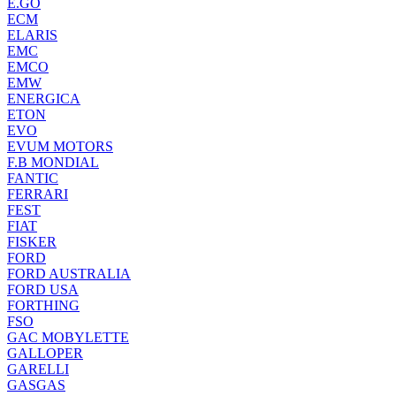
E.GO
ECM
ELARIS
EMC
EMCO
EMW
ENERGICA
ETON
EVO
EVUM MOTORS
F.B MONDIAL
FANTIC
FERRARI
FEST
FIAT
FISKER
FORD
FORD AUSTRALIA
FORD USA
FORTHING
FSO
GAC MOBYLETTE
GALLOPER
GARELLI
GASGAS