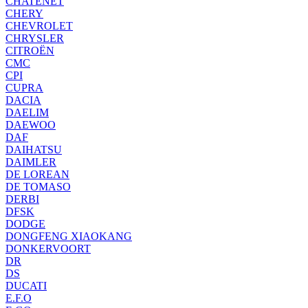
CHATENET
CHERY
CHEVROLET
CHRYSLER
CITROËN
CMC
CPI
CUPRA
DACIA
DAELIM
DAEWOO
DAF
DAIHATSU
DAIMLER
DE LOREAN
DE TOMASO
DERBI
DFSK
DODGE
DONGFENG XIAOKANG
DONKERVOORT
DR
DS
DUCATI
E.F.O