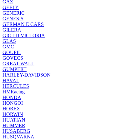
GAZ
GEELY
GENERIC
GENESIS
GERMAN E CARS
GILERA
GIOTTI VICTORIA
GLAS
GMC
GOUPIL
GOVECS
GREAT WALL
GUMPERT
HARLEY-DAVIDSON
HAVAL
HERCULES
HMRacing
HONDA
HONGQI
HOREX
HORWIN
HUATIAN
HUMMER
HUSABERG
HUSQVARNA