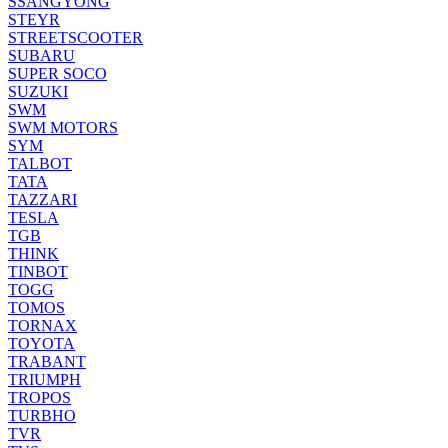
SSANGYONG
STEYR
STREETSCOOTER
SUBARU
SUPER SOCO
SUZUKI
SWM
SWM MOTORS
SYM
TALBOT
TATA
TAZZARI
TESLA
TGB
THINK
TINBOT
TOGG
TOMOS
TORNAX
TOYOTA
TRABANT
TRIUMPH
TROPOS
TURBHO
TVR