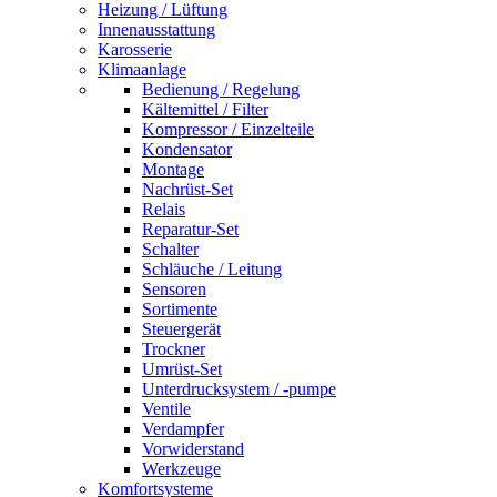
Heizung / Lüftung
Innenausstattung
Karosserie
Klimaanlage
Bedienung / Regelung
Kältemittel / Filter
Kompressor / Einzelteile
Kondensator
Montage
Nachrüst-Set
Relais
Reparatur-Set
Schalter
Schläuche / Leitung
Sensoren
Sortimente
Steuergerät
Trockner
Umrüst-Set
Unterdrucksystem / -pumpe
Ventile
Verdampfer
Vorwiderstand
Werkzeuge
Komfortsysteme