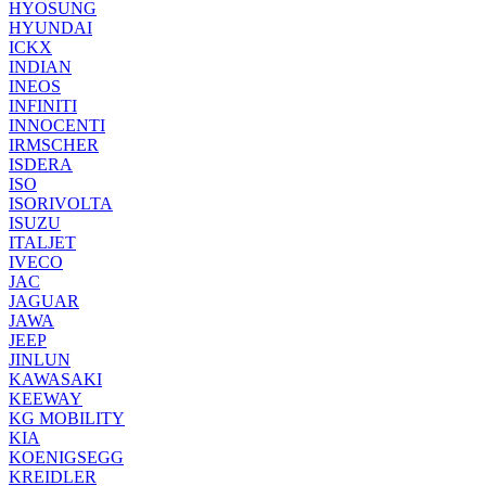
HYOSUNG
HYUNDAI
ICKX
INDIAN
INEOS
INFINITI
INNOCENTI
IRMSCHER
ISDERA
ISO
ISORIVOLTA
ISUZU
ITALJET
IVECO
JAC
JAGUAR
JAWA
JEEP
JINLUN
KAWASAKI
KEEWAY
KG MOBILITY
KIA
KOENIGSEGG
KREIDLER