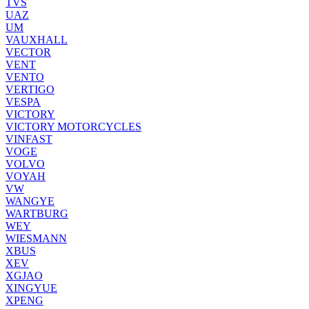
TVS
UAZ
UM
VAUXHALL
VECTOR
VENT
VENTO
VERTIGO
VESPA
VICTORY
VICTORY MOTORCYCLES
VINFAST
VOGE
VOLVO
VOYAH
VW
WANGYE
WARTBURG
WEY
WIESMANN
XBUS
XEV
XGJAO
XINGYUE
XPENG