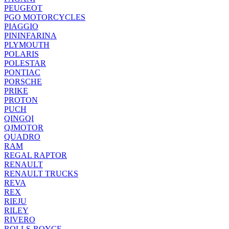
PEUGEOT
PGO MOTORCYCLES
PIAGGIO
PININFARINA
PLYMOUTH
POLARIS
POLESTAR
PONTIAC
PORSCHE
PRIKE
PROTON
PUCH
QINGQI
QJMOTOR
QUADRO
RAM
REGAL RAPTOR
RENAULT
RENAULT TRUCKS
REVA
REX
RIEJU
RILEY
RIVERO
ROLLS-ROYCE