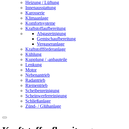
Heizung / Lüftung
Innenausstattung
Karosserie
Klimaanlage
Komfortsysteme
Kraftstoffaufbereitung
Abgasreinigung
Gemischaufbereitung
Vergaseranlage
Kraftstoffförderanlage
Kühlung
Kupplung / -anbauteile
Lenkung
Motor
Nebenantrieb
Radantrieb
Riementrieb
Scheibenreinigung
Scheinwerferreinigung
Schließanlage
Zünd- / Glühanlage