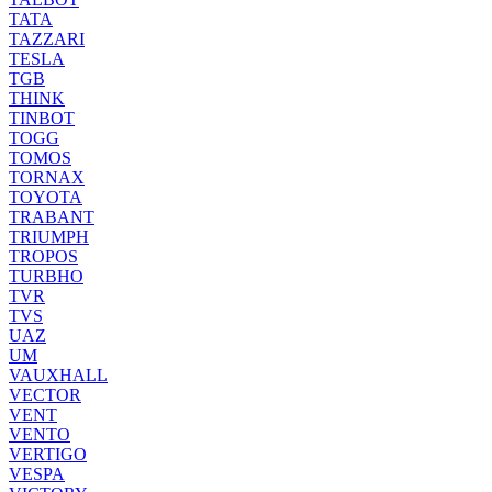
TATA
TAZZARI
TESLA
TGB
THINK
TINBOT
TOGG
TOMOS
TORNAX
TOYOTA
TRABANT
TRIUMPH
TROPOS
TURBHO
TVR
TVS
UAZ
UM
VAUXHALL
VECTOR
VENT
VENTO
VERTIGO
VESPA