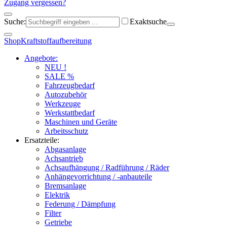
Zugang vergessen?
Suche:
Exaktsuche
Shop
Kraftstoffaufbereitung
Angebote:
NEU !
SALE %
Fahrzeugbedarf
Autozubehör
Werkzeuge
Werkstattbedarf
Maschinen und Geräte
Arbeitsschutz
Ersatzteile:
Abgasanlage
Achsantrieb
Achsaufhängung / Radführung / Räder
Anhängevorrichtung / -anbauteile
Bremsanlage
Elektrik
Federung / Dämpfung
Filter
Getriebe