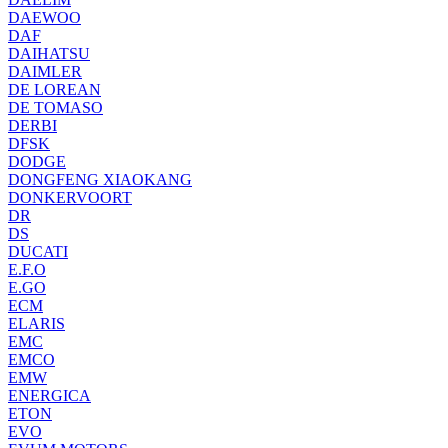
DAEWOO
DAF
DAIHATSU
DAIMLER
DE LOREAN
DE TOMASO
DERBI
DFSK
DODGE
DONGFENG XIAOKANG
DONKERVOORT
DR
DS
DUCATI
E.F.O
E.GO
ECM
ELARIS
EMC
EMCO
EMW
ENERGICA
ETON
EVO