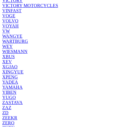
VICTORY
VICTORY MOTORCYCLES
VINFAST
VOGE
VOLVO
VOYAH
VW
WANGYE
WARTBURG
WEY
WIESMANN
XBUS
XEV
XGJAO
XINGYUE
XPENG
YADEA
YAMAHA
YIBEN
YUGO
ZASTAVA
ZAZ
ZD
ZEEKR
ZERO