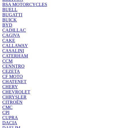
BSA MOTORCYCLES
BUELL
BUGATTI
BUICK
BYD
CADILLAC
CAGIVA
CAKE
CALLAWAY
CASALINI
CATERHAM
CCM
CENNTRO
CEZETA
CF MOTO
CHATENET
CHERY
CHEVROLET
CHRYSLER
CITROËN
CMC
CPI
CUPRA
DACIA
DAELIM