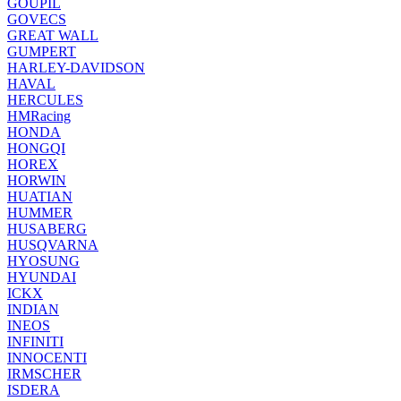
GOUPIL
GOVECS
GREAT WALL
GUMPERT
HARLEY-DAVIDSON
HAVAL
HERCULES
HMRacing
HONDA
HONGQI
HOREX
HORWIN
HUATIAN
HUMMER
HUSABERG
HUSQVARNA
HYOSUNG
HYUNDAI
ICKX
INDIAN
INEOS
INFINITI
INNOCENTI
IRMSCHER
ISDERA