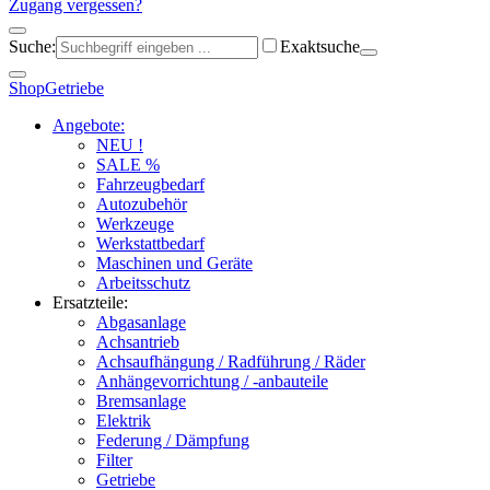
Zugang vergessen?
Suche:
Exaktsuche
Shop
Getriebe
Angebote:
NEU !
SALE %
Fahrzeugbedarf
Autozubehör
Werkzeuge
Werkstattbedarf
Maschinen und Geräte
Arbeitsschutz
Ersatzteile:
Abgasanlage
Achsantrieb
Achsaufhängung / Radführung / Räder
Anhängevorrichtung / -anbauteile
Bremsanlage
Elektrik
Federung / Dämpfung
Filter
Getriebe