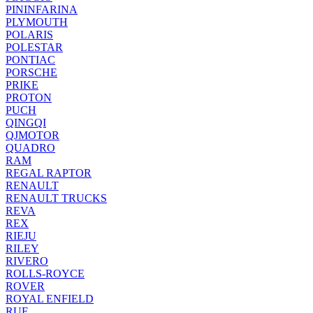
PININFARINA
PLYMOUTH
POLARIS
POLESTAR
PONTIAC
PORSCHE
PRIKE
PROTON
PUCH
QINGQI
QJMOTOR
QUADRO
RAM
REGAL RAPTOR
RENAULT
RENAULT TRUCKS
REVA
REX
RIEJU
RILEY
RIVERO
ROLLS-ROYCE
ROVER
ROYAL ENFIELD
RUF