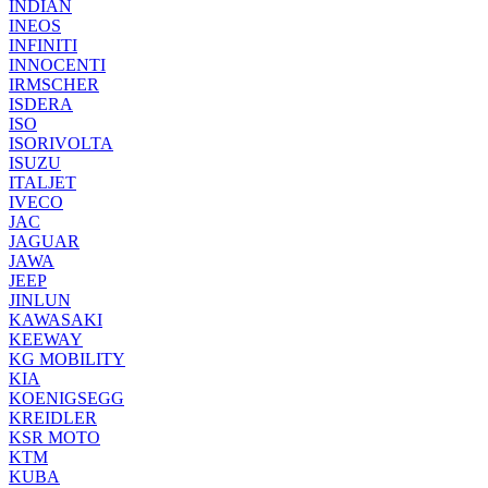
INDIAN
INEOS
INFINITI
INNOCENTI
IRMSCHER
ISDERA
ISO
ISORIVOLTA
ISUZU
ITALJET
IVECO
JAC
JAGUAR
JAWA
JEEP
JINLUN
KAWASAKI
KEEWAY
KG MOBILITY
KIA
KOENIGSEGG
KREIDLER
KSR MOTO
KTM
KUBA