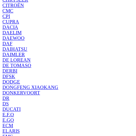
CITROËN
CMC
CPI
CUPRA
DACIA
DAELIM
DAEWOO
DAF
DAIHATSU
DAIMLER
DE LOREAN
DE TOMASO
DERBI
DFSK
DODGE
DONGFENG XIAOKANG
DONKERVOORT
DR
DS
DUCATI
E.F.O
E.GO
ECM
ELARIS