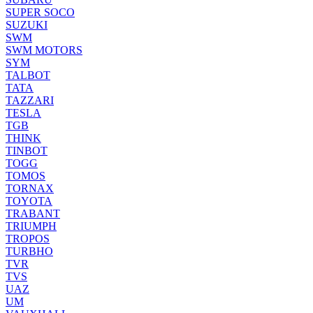
SUPER SOCO
SUZUKI
SWM
SWM MOTORS
SYM
TALBOT
TATA
TAZZARI
TESLA
TGB
THINK
TINBOT
TOGG
TOMOS
TORNAX
TOYOTA
TRABANT
TRIUMPH
TROPOS
TURBHO
TVR
TVS
UAZ
UM