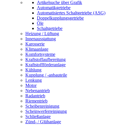
Artikelsuche über Grafik
Automatikgetriebe
Automatisiertes Schaltgetriebe (ASG)
Doppelkupplungsgetriebe
Öle
Schaltgetriebe
Heizung / Lüftung
Innenausstattung
Karosserie
Klimaanlage
Komfortsysteme
Kraftstoffaufbereitung
Kraftstoffförderanlage
Kühlung
Kupplung / -anbauteile
Lenkung
Motor
Nebenantrieb
Radantrieb
Riementrieb
Scheibenreinigung
Scheinwerferreinigung
Schließanlage
Zünd- / Glühanlage