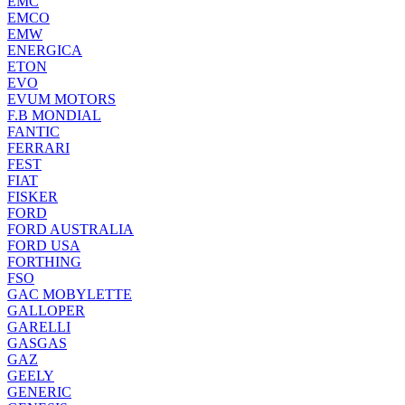
EMC
EMCO
EMW
ENERGICA
ETON
EVO
EVUM MOTORS
F.B MONDIAL
FANTIC
FERRARI
FEST
FIAT
FISKER
FORD
FORD AUSTRALIA
FORD USA
FORTHING
FSO
GAC MOBYLETTE
GALLOPER
GARELLI
GASGAS
GAZ
GEELY
GENERIC