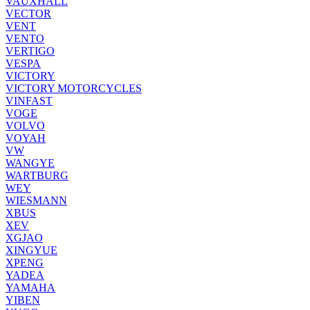
VAUXHALL
VECTOR
VENT
VENTO
VERTIGO
VESPA
VICTORY
VICTORY MOTORCYCLES
VINFAST
VOGE
VOLVO
VOYAH
VW
WANGYE
WARTBURG
WEY
WIESMANN
XBUS
XEV
XGJAO
XINGYUE
XPENG
YADEA
YAMAHA
YIBEN