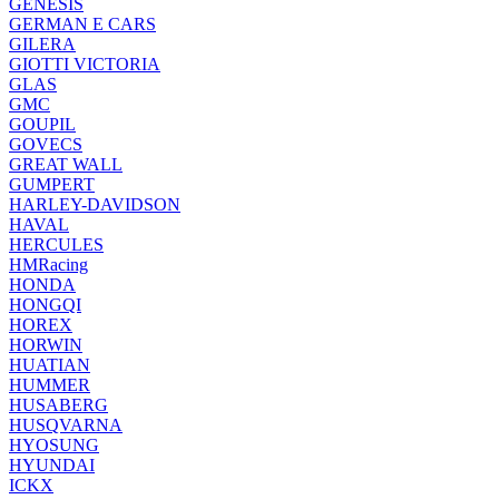
GENESIS
GERMAN E CARS
GILERA
GIOTTI VICTORIA
GLAS
GMC
GOUPIL
GOVECS
GREAT WALL
GUMPERT
HARLEY-DAVIDSON
HAVAL
HERCULES
HMRacing
HONDA
HONGQI
HOREX
HORWIN
HUATIAN
HUMMER
HUSABERG
HUSQVARNA
HYOSUNG
HYUNDAI
ICKX