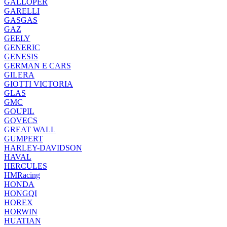
GALLOPER
GARELLI
GASGAS
GAZ
GEELY
GENERIC
GENESIS
GERMAN E CARS
GILERA
GIOTTI VICTORIA
GLAS
GMC
GOUPIL
GOVECS
GREAT WALL
GUMPERT
HARLEY-DAVIDSON
HAVAL
HERCULES
HMRacing
HONDA
HONGQI
HOREX
HORWIN
HUATIAN