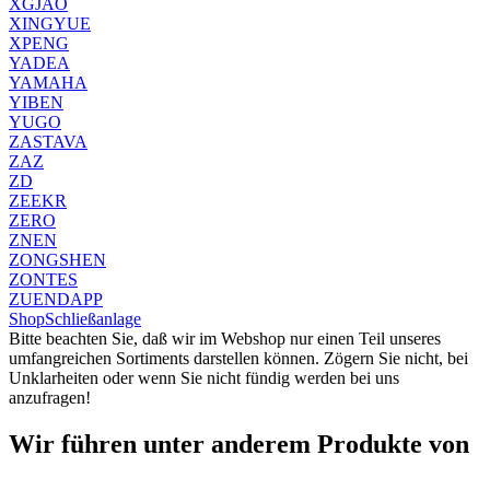
XGJAO
XINGYUE
XPENG
YADEA
YAMAHA
YIBEN
YUGO
ZASTAVA
ZAZ
ZD
ZEEKR
ZERO
ZNEN
ZONGSHEN
ZONTES
ZUENDAPP
Shop
Schließanlage
Bitte beachten Sie, daß wir im Webshop nur einen Teil unseres
umfangreichen Sortiments darstellen können. Zögern Sie nicht, bei
Unklarheiten oder wenn Sie nicht fündig werden bei uns
anzufragen!
Wir führen unter anderem Produkte von