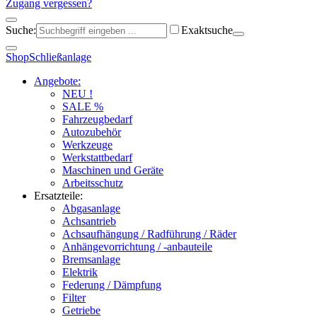
Zugang vergessen?
Suche:
Exaktsuche
Shop
Schließanlage
Angebote:
NEU !
SALE %
Fahrzeugbedarf
Autozubehör
Werkzeuge
Werkstattbedarf
Maschinen und Geräte
Arbeitsschutz
Ersatzteile:
Abgasanlage
Achsantrieb
Achsaufhängung / Radführung / Räder
Anhängevorrichtung / -anbauteile
Bremsanlage
Elektrik
Federung / Dämpfung
Filter
Getriebe