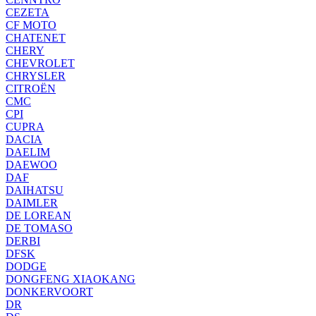
CEZETA
CF MOTO
CHATENET
CHERY
CHEVROLET
CHRYSLER
CITROËN
CMC
CPI
CUPRA
DACIA
DAELIM
DAEWOO
DAF
DAIHATSU
DAIMLER
DE LOREAN
DE TOMASO
DERBI
DFSK
DODGE
DONGFENG XIAOKANG
DONKERVOORT
DR