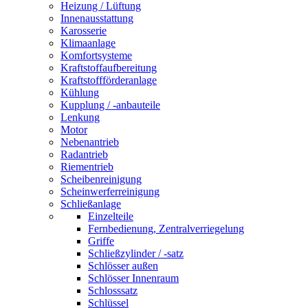
Heizung / Lüftung
Innenausstattung
Karosserie
Klimaanlage
Komfortsysteme
Kraftstoffaufbereitung
Kraftstoffförderanlage
Kühlung
Kupplung / -anbauteile
Lenkung
Motor
Nebenantrieb
Radantrieb
Riementrieb
Scheibenreinigung
Scheinwerferreinigung
Schließanlage
Einzelteile
Fernbedienung, Zentralverriegelung
Griffe
Schließzylinder / -satz
Schlösser außen
Schlösser Innenraum
Schlosssatz
Schlüssel