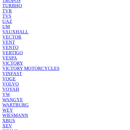
TROPOS
TURBHO
TVR
TVS
UAZ
UM
VAUXHALL
VECTOR
VENT
VENTO
VERTIGO
VESPA
VICTORY
VICTORY MOTORCYCLES
VINFAST
VOGE
VOLVO
VOYAH
VW
WANGYE
WARTBURG
WEY
WIESMANN
XBUS
XEV