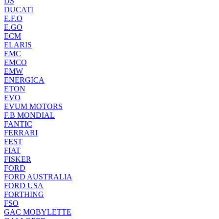
DS
DUCATI
E.F.O
E.GO
ECM
ELARIS
EMC
EMCO
EMW
ENERGICA
ETON
EVO
EVUM MOTORS
F.B MONDIAL
FANTIC
FERRARI
FEST
FIAT
FISKER
FORD
FORD AUSTRALIA
FORD USA
FORTHING
FSO
GAC MOBYLETTE