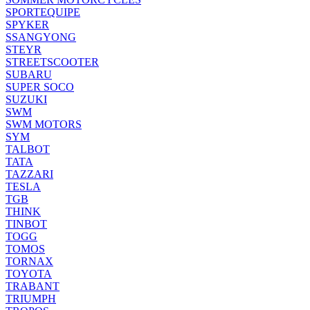
SPORTEQUIPE
SPYKER
SSANGYONG
STEYR
STREETSCOOTER
SUBARU
SUPER SOCO
SUZUKI
SWM
SWM MOTORS
SYM
TALBOT
TATA
TAZZARI
TESLA
TGB
THINK
TINBOT
TOGG
TOMOS
TORNAX
TOYOTA
TRABANT
TRIUMPH