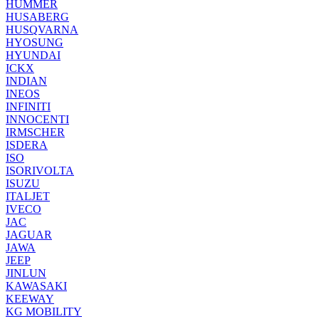
HUMMER
HUSABERG
HUSQVARNA
HYOSUNG
HYUNDAI
ICKX
INDIAN
INEOS
INFINITI
INNOCENTI
IRMSCHER
ISDERA
ISO
ISORIVOLTA
ISUZU
ITALJET
IVECO
JAC
JAGUAR
JAWA
JEEP
JINLUN
KAWASAKI
KEEWAY
KG MOBILITY