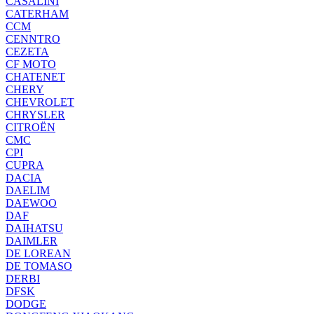
CASALINI
CATERHAM
CCM
CENNTRO
CEZETA
CF MOTO
CHATENET
CHERY
CHEVROLET
CHRYSLER
CITROËN
CMC
CPI
CUPRA
DACIA
DAELIM
DAEWOO
DAF
DAIHATSU
DAIMLER
DE LOREAN
DE TOMASO
DERBI
DFSK
DODGE