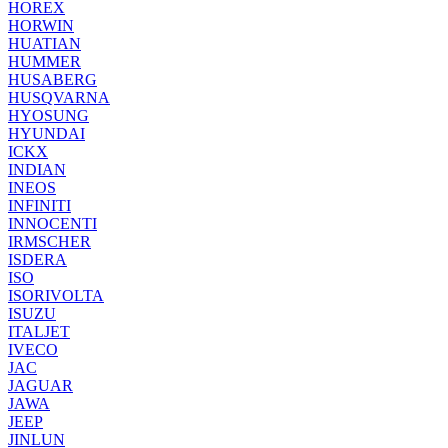
HOREX
HORWIN
HUATIAN
HUMMER
HUSABERG
HUSQVARNA
HYOSUNG
HYUNDAI
ICKX
INDIAN
INEOS
INFINITI
INNOCENTI
IRMSCHER
ISDERA
ISO
ISORIVOLTA
ISUZU
ITALJET
IVECO
JAC
JAGUAR
JAWA
JEEP
JINLUN