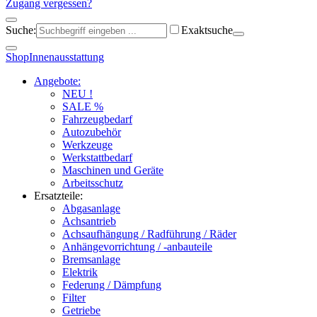
Zugang vergessen?
Suche:
Exaktsuche
Shop
Innenausstattung
Angebote:
NEU !
SALE %
Fahrzeugbedarf
Autozubehör
Werkzeuge
Werkstattbedarf
Maschinen und Geräte
Arbeitsschutz
Ersatzteile:
Abgasanlage
Achsantrieb
Achsaufhängung / Radführung / Räder
Anhängevorrichtung / -anbauteile
Bremsanlage
Elektrik
Federung / Dämpfung
Filter
Getriebe