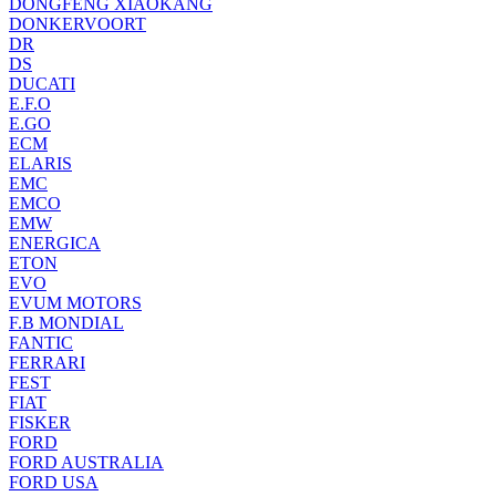
DONGFENG XIAOKANG
DONKERVOORT
DR
DS
DUCATI
E.F.O
E.GO
ECM
ELARIS
EMC
EMCO
EMW
ENERGICA
ETON
EVO
EVUM MOTORS
F.B MONDIAL
FANTIC
FERRARI
FEST
FIAT
FISKER
FORD
FORD AUSTRALIA
FORD USA