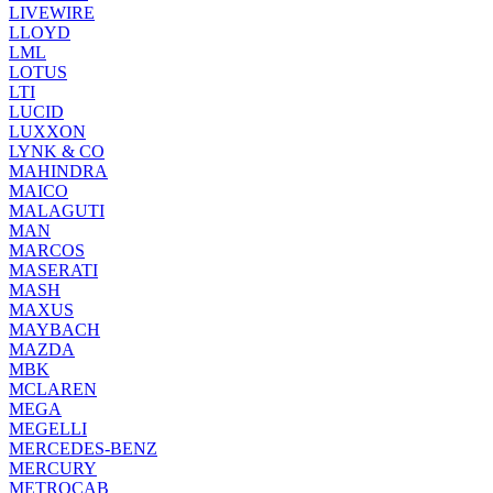
LIVEWIRE
LLOYD
LML
LOTUS
LTI
LUCID
LUXXON
LYNK & CO
MAHINDRA
MAICO
MALAGUTI
MAN
MARCOS
MASERATI
MASH
MAXUS
MAYBACH
MAZDA
MBK
MCLAREN
MEGA
MEGELLI
MERCEDES-BENZ
MERCURY
METROCAB