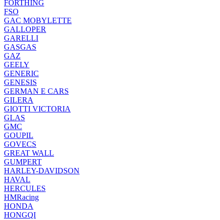
FORTHING
FSO
GAC MOBYLETTE
GALLOPER
GARELLI
GASGAS
GAZ
GEELY
GENERIC
GENESIS
GERMAN E CARS
GILERA
GIOTTI VICTORIA
GLAS
GMC
GOUPIL
GOVECS
GREAT WALL
GUMPERT
HARLEY-DAVIDSON
HAVAL
HERCULES
HMRacing
HONDA
HONGQI