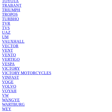
TOYOTA
TRABANT
TRIUMPH
TROPOS
TURBHO
TVR
TVS
UAZ
UM
VAUXHALL
VECTOR
VENT
VENTO
VERTIGO
VESPA
VICTORY
VICTORY MOTORCYCLES
VINFAST
VOGE
VOLVO
VOYAH
VW
WANGYE
WARTBURG
WEY