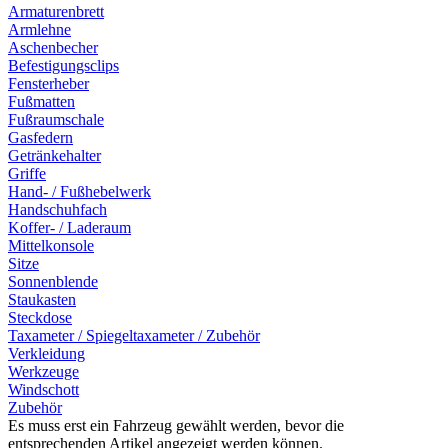
Armaturenbrett
Armlehne
Aschenbecher
Befestigungsclips
Fensterheber
Fußmatten
Fußraumschale
Gasfedern
Getränkehalter
Griffe
Hand- / Fußhebelwerk
Handschuhfach
Koffer- / Laderaum
Mittelkonsole
Sitze
Sonnenblende
Staukasten
Steckdose
Taxameter / Spiegeltaxameter / Zubehör
Verkleidung
Werkzeuge
Windschott
Zubehör
Es muss erst ein Fahrzeug gewählt werden, bevor die
entsprechenden Artikel angezeigt werden können.