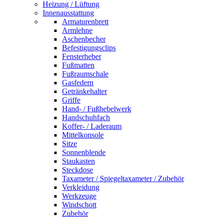
Heizung / Lüftung
Innenausstattung
Armaturenbrett
Armlehne
Aschenbecher
Befestigungsclips
Fensterheber
Fußmatten
Fußraumschale
Gasfedern
Getränkehalter
Griffe
Hand- / Fußhebelwerk
Handschuhfach
Koffer- / Laderaum
Mittelkonsole
Sitze
Sonnenblende
Staukasten
Steckdose
Taxameter / Spiegeltaxameter / Zubehör
Verkleidung
Werkzeuge
Windschott
Zubehör