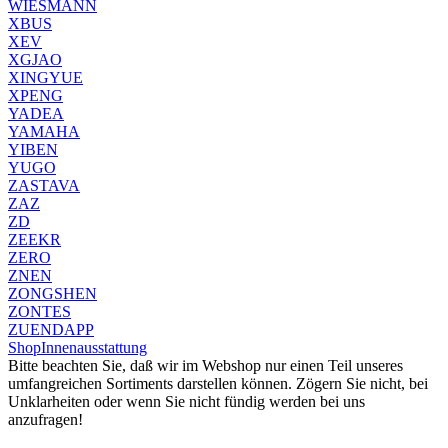
WIESMANN
XBUS
XEV
XGJAO
XINGYUE
XPENG
YADEA
YAMAHA
YIBEN
YUGO
ZASTAVA
ZAZ
ZD
ZEEKR
ZERO
ZNEN
ZONGSHEN
ZONTES
ZUENDAPP
Shop
Innenausstattung
Bitte beachten Sie, daß wir im Webshop nur einen Teil unseres
umfangreichen Sortiments darstellen können. Zögern Sie nicht, bei
Unklarheiten oder wenn Sie nicht fündig werden bei uns
anzufragen!