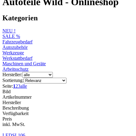
Autoteile Wild - Onlineshop
Kategorien
NEU !
SALE %
Fahrzeugbedarf
Autozubehör
Werkzeuge
Werkstattbedarf
Maschinen und Geräte
Arbeitsschutz
Hersteller:
Sortierung:
Seite:
1
2
3
alle
Bild
Artikelnummer
Hersteller
Beschreibung
Verfügbarkeit
Preis
inkl. MwSt.
LEDSL106