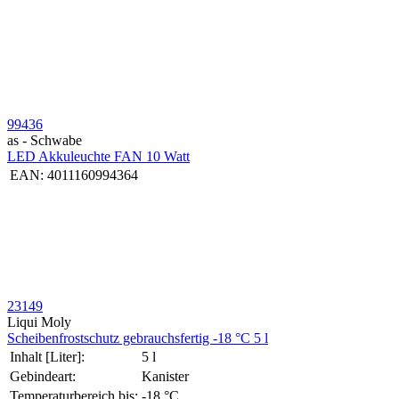
99436
as - Schwabe
LED Akkuleuchte FAN 10 Watt
EAN:
4011160994364
23149
Liqui Moly
Schei­ben­frost­schutz gebrauchs­fertig -18 °C 5 l
Inhalt [Liter]:
5 l
Gebindeart:
Kanister
Temperaturbereich bis:
-18 °C