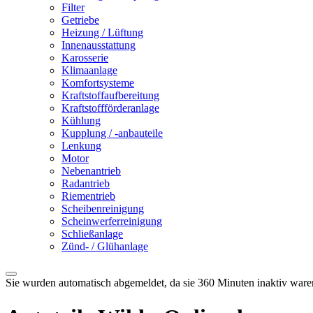
Filter
Getriebe
Heizung / Lüftung
Innenausstattung
Karosserie
Klimaanlage
Komfortsysteme
Kraftstoffaufbereitung
Kraftstoffförderanlage
Kühlung
Kupplung / -anbauteile
Lenkung
Motor
Nebenantrieb
Radantrieb
Riementrieb
Scheibenreinigung
Scheinwerferreinigung
Schließanlage
Zünd- / Glühanlage
Sie wurden automatisch abgemeldet, da sie 360 Minuten inaktiv ware