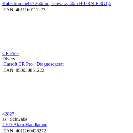
Kabeltrommel Ø 260mm, schwarz, 40m H07RN-F 3G1,5
EAN:
4011160111273
CR Pro+
Divers
iCarsoft CR Pro+ Diagnosegerät
EAN:
850030851222
42827
as - Schwabe
LED-Akku-Handlampe
EAN:
4011160428272