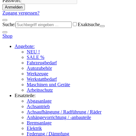
Passwort:
Anmelden
Zugang vergessen?
Suche:
Exaktsuche
Shop
Angebote:
NEU !
SALE %
Fahrzeugbedarf
Autozubehör
Werkzeuge
Werkstattbedarf
Maschinen und Geräte
Arbeitsschutz
Ersatzteile:
Abgasanlage
Achsantrieb
Achsaufhängung / Radführung / Räder
Anhängevorrichtung / -anbauteile
Bremsanlage
Elektrik
Federung / Dämpfung