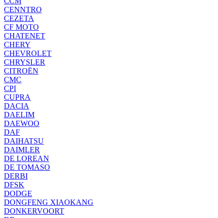
CCM
CENNTRO
CEZETA
CF MOTO
CHATENET
CHERY
CHEVROLET
CHRYSLER
CITROËN
CMC
CPI
CUPRA
DACIA
DAELIM
DAEWOO
DAF
DAIHATSU
DAIMLER
DE LOREAN
DE TOMASO
DERBI
DFSK
DODGE
DONGFENG XIAOKANG
DONKERVOORT