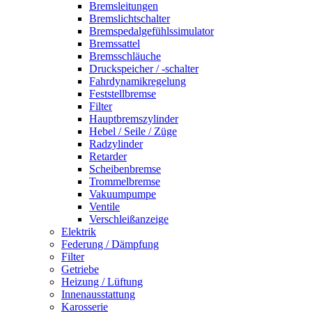
Bremsleitungen
Bremslichtschalter
Bremspedalgefühlssimulator
Bremssattel
Bremsschläuche
Druckspeicher / -schalter
Fahrdynamikregelung
Feststellbremse
Filter
Hauptbremszylinder
Hebel / Seile / Züge
Radzylinder
Retarder
Scheibenbremse
Trommelbremse
Vakuumpumpe
Ventile
Verschleißanzeige
Elektrik
Federung / Dämpfung
Filter
Getriebe
Heizung / Lüftung
Innenausstattung
Karosserie