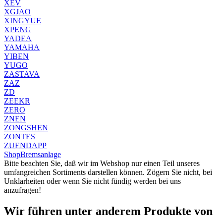
XEV
XGJAO
XINGYUE
XPENG
YADEA
YAMAHA
YIBEN
YUGO
ZASTAVA
ZAZ
ZD
ZEEKR
ZERO
ZNEN
ZONGSHEN
ZONTES
ZUENDAPP
Shop
Bremsanlage
Bitte beachten Sie, daß wir im Webshop nur einen Teil unseres
umfangreichen Sortiments darstellen können. Zögern Sie nicht, bei
Unklarheiten oder wenn Sie nicht fündig werden bei uns
anzufragen!
Wir führen unter anderem Produkte von