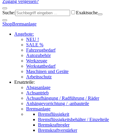
Zugang vergessen?
Suche:
Exaktsuche
Shop
Bremsanlage
Angebote:
NEU !
SALE %
Fahrzeugbedarf
Autozubehör
Werkzeuge
Werkstattbedarf
Maschinen und Geräte
Arbeitsschutz
Ersatzteile:
Abgasanlage
Achsantrieb
Achsaufhängung / Radführung / Räder
Anhängevorrichtung / -anbauteile
Bremsanlage
Bremsflüssigkeit
Bremsflüssigkeitsbehälter / Einzelteile
Bremskraftregler
Bremskraftverstärker