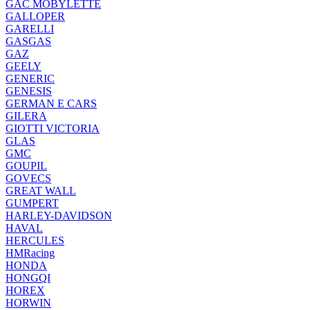
GAC MOBYLETTE
GALLOPER
GARELLI
GASGAS
GAZ
GEELY
GENERIC
GENESIS
GERMAN E CARS
GILERA
GIOTTI VICTORIA
GLAS
GMC
GOUPIL
GOVECS
GREAT WALL
GUMPERT
HARLEY-DAVIDSON
HAVAL
HERCULES
HMRacing
HONDA
HONGQI
HOREX
HORWIN