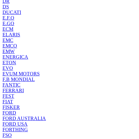
DR
DS
DUCATI
E.F.O
E.GO
ECM
ELARIS
EMC
EMCO
EMW
ENERGICA
ETON
EVO
EVUM MOTORS
F.B MONDIAL
FANTIC
FERRARI
FEST
FIAT
FISKER
FORD
FORD AUSTRALIA
FORD USA
FORTHING
FSO