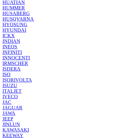
HUATIAN
HUMMER
HUSABERG
HUSQVARNA
HYOSUNG
HYUNDAI
ICKX
INDIAN
INEOS
INFINITI
INNOCENTI
IRMSCHER
ISDERA
ISO
ISORIVOLTA
ISUZU
ITALJET
IVECO
JAC
JAGUAR
JAWA
JEEP
JINLUN
KAWASAKI
KEEWAY