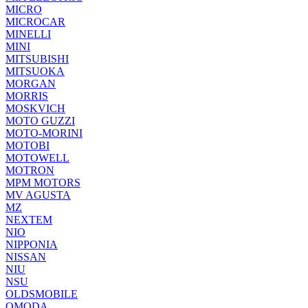
MICRO
MICROCAR
MINELLI
MINI
MITSUBISHI
MITSUOKA
MORGAN
MORRIS
MOSKVICH
MOTO GUZZI
MOTO-MORINI
MOTOBI
MOTOWELL
MOTRON
MPM MOTORS
MV AGUSTA
MZ
NEXTEM
NIO
NIPPONIA
NISSAN
NIU
NSU
OLDSMOBILE
OMODA