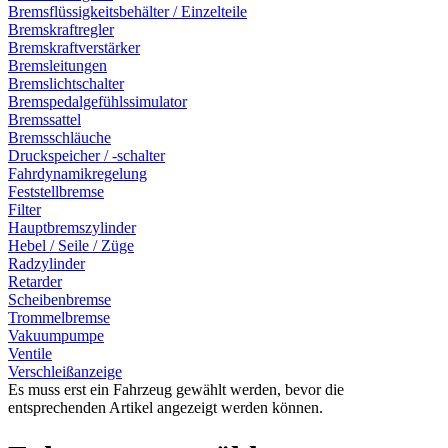
Bremsflüssigkeitsbehälter / Einzelteile
Bremskraftregler
Bremskraftverstärker
Bremsleitungen
Bremslichtschalter
Bremspedalgefühlssimulator
Bremssattel
Bremsschläuche
Druckspeicher / -schalter
Fahrdynamikregelung
Feststellbremse
Filter
Hauptbremszylinder
Hebel / Seile / Züge
Radzylinder
Retarder
Scheibenbremse
Trommelbremse
Vakuumpumpe
Ventile
Verschleißanzeige
Es muss erst ein Fahrzeug gewählt werden, bevor die
entsprechenden Artikel angezeigt werden können.