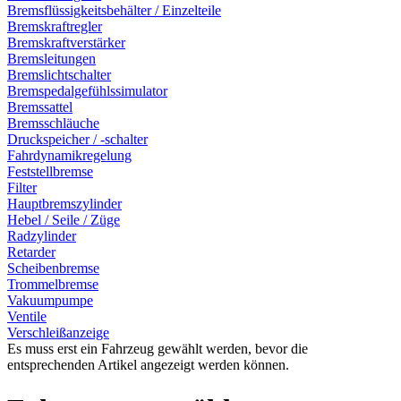
Bremsflüssigkeitsbehälter / Einzelteile
Bremskraftregler
Bremskraftverstärker
Bremsleitungen
Bremslichtschalter
Bremspedalgefühlssimulator
Bremssattel
Bremsschläuche
Druckspeicher / -schalter
Fahrdynamikregelung
Feststellbremse
Filter
Hauptbremszylinder
Hebel / Seile / Züge
Radzylinder
Retarder
Scheibenbremse
Trommelbremse
Vakuumpumpe
Ventile
Verschleißanzeige
Es muss erst ein Fahrzeug gewählt werden, bevor die
entsprechenden Artikel angezeigt werden können.