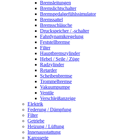
Bremsleitungen
Bremslichtschalter
Bremspedalgefühlssimulator
Bremssattel
Bremsschläuche
Druckspeicher / -schalter
Fahrdynamikregelung
Feststellbremse
Filter
Hauptbremszylinder
Hebel / Seile / Züge
Radzylinder
Retarder
Scheibenbremse
Trommelbremse
Vakuumpumpe
Ventile
Verschleißanzeige
Elektrik
Federung / Dämpfung
Filter
Getriebe
Heizung / Lüftung
Innenausstattung
Karosserie