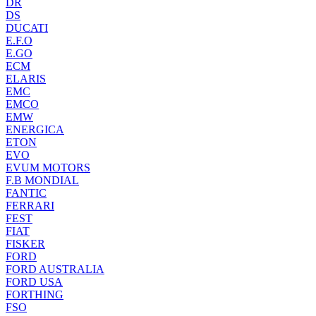
DR
DS
DUCATI
E.F.O
E.GO
ECM
ELARIS
EMC
EMCO
EMW
ENERGICA
ETON
EVO
EVUM MOTORS
F.B MONDIAL
FANTIC
FERRARI
FEST
FIAT
FISKER
FORD
FORD AUSTRALIA
FORD USA
FORTHING
FSO