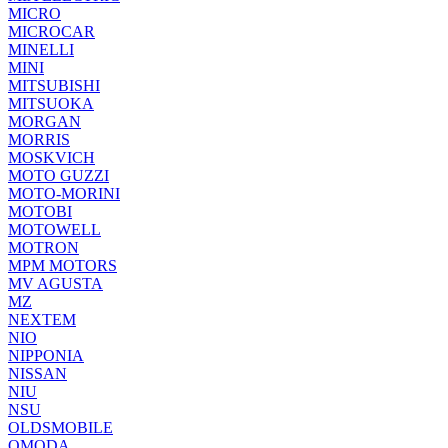
MICRO
MICROCAR
MINELLI
MINI
MITSUBISHI
MITSUOKA
MORGAN
MORRIS
MOSKVICH
MOTO GUZZI
MOTO-MORINI
MOTOBI
MOTOWELL
MOTRON
MPM MOTORS
MV AGUSTA
MZ
NEXTEM
NIO
NIPPONIA
NISSAN
NIU
NSU
OLDSMOBILE
OMODA