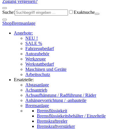
Zugang vergessen?
Suche:
Exaktsuche
Shop
Bremsanlage
Angebote:
NEU !
SALE %
Fahrzeugbedarf
Autozubehör
Werkzeuge
Werkstattbedarf
Maschinen und Geräte
Arbeitsschutz
Ersatzteile:
Abgasanlage
Achsantrieb
Achsaufhängung / Radführung / Räder
Anhängevorrichtung / -anbauteile
Bremsanlage
Bremsflüssigkeit
Bremsflüssigkeitsbehälter / Einzelteile
Bremskraftregler
Bremskraftverstärker