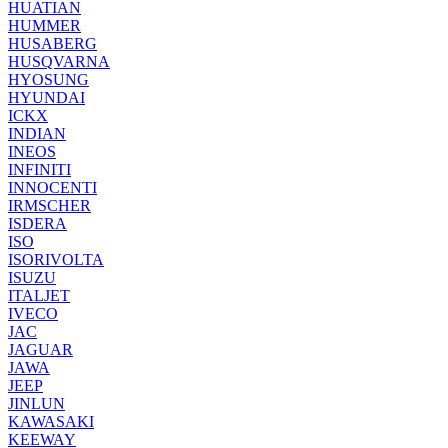
HUATIAN
HUMMER
HUSABERG
HUSQVARNA
HYOSUNG
HYUNDAI
ICKX
INDIAN
INEOS
INFINITI
INNOCENTI
IRMSCHER
ISDERA
ISO
ISORIVOLTA
ISUZU
ITALJET
IVECO
JAC
JAGUAR
JAWA
JEEP
JINLUN
KAWASAKI
KEEWAY