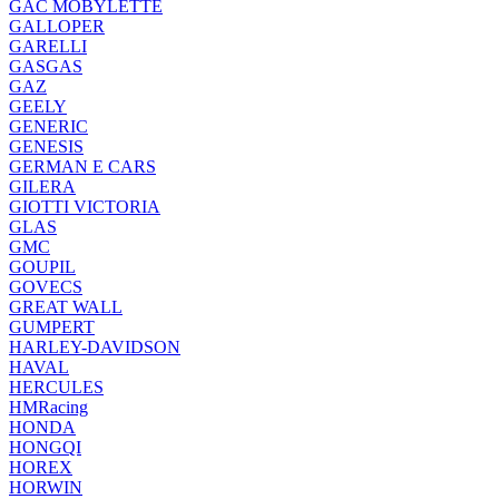
GAC MOBYLETTE
GALLOPER
GARELLI
GASGAS
GAZ
GEELY
GENERIC
GENESIS
GERMAN E CARS
GILERA
GIOTTI VICTORIA
GLAS
GMC
GOUPIL
GOVECS
GREAT WALL
GUMPERT
HARLEY-DAVIDSON
HAVAL
HERCULES
HMRacing
HONDA
HONGQI
HOREX
HORWIN