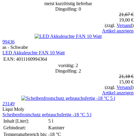
meist kurzfristig lieferbar
Dingolfing: 0
21,67 €
19,00 €
(zzgl.
Versand
)
Artikel anzeigen
99436
as - Schwabe
LED Akkuleuchte FAN 10 Watt
EAN:
4011160994364
vorrätig: 2
Dingolfing: 2
21,18 €
15,00 €
(zzgl.
Versand
)
Artikel anzeigen
23149
Liqui Moly
Schei­ben­frost­schutz gebrauchs­fertig -18 °C 5 l
Inhalt [Liter]:
5 l
Gebindeart:
Kanister
Temperaturbereich bis:
-18 °C