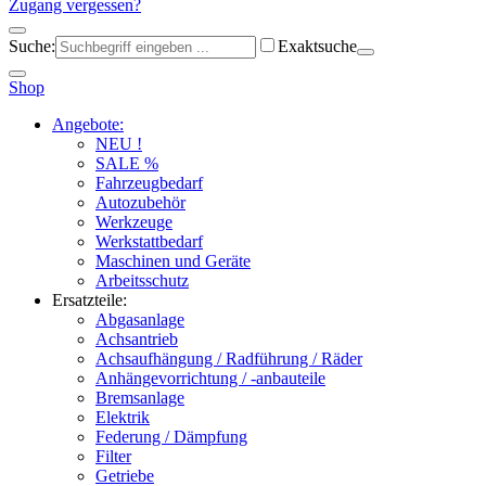
Zugang vergessen?
Suche:
Exaktsuche
Shop
Angebote:
NEU !
SALE %
Fahrzeugbedarf
Autozubehör
Werkzeuge
Werkstattbedarf
Maschinen und Geräte
Arbeitsschutz
Ersatzteile:
Abgasanlage
Achsantrieb
Achsaufhängung / Radführung / Räder
Anhängevorrichtung / -anbauteile
Bremsanlage
Elektrik
Federung / Dämpfung
Filter
Getriebe