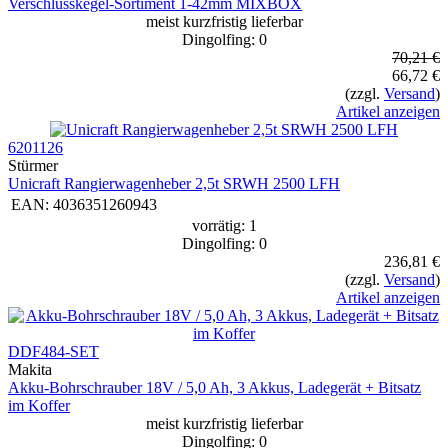
Verschlusskegel-Sortiment 1-42mm MIXBOX
meist kurzfristig lieferbar
Dingolfing: 0
70,21 €
66,72 €
(zzgl.
Versand
)
Artikel anzeigen
6201126
Stürmer
Unicraft Rangierwagenheber 2,5t SRWH 2500 LFH
EAN:
4036351260943
vorrätig: 1
Dingolfing: 0
236,81 €
(zzgl.
Versand
)
Artikel anzeigen
DDF484-SET
Makita
Akku-Bohrschrauber 18V / 5,0 Ah, 3 Akkus, Ladegerät + Bitsatz
im Koffer
meist kurzfristig lieferbar
Dingolfing: 0