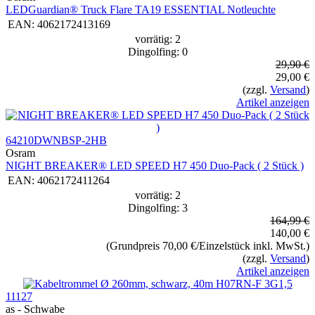
LEDGuardian® Truck Flare TA19 ESSENTIAL Notleuchte
EAN:
4062172413169
vorrätig: 2
Dingolfing: 0
29,90 €
29,00 €
(zzgl.
Versand
)
Artikel anzeigen
64210DWNBSP-2HB
Osram
NIGHT BREAKER® LED SPEED H7 450 Duo-Pack ( 2 Stück )
EAN:
4062172411264
vorrätig: 2
Dingolfing: 3
164,99 €
140,00 €
(Grundpreis 70,00 €/Einzelstück inkl. MwSt.)
(zzgl.
Versand
)
Artikel anzeigen
11127
as - Schwabe