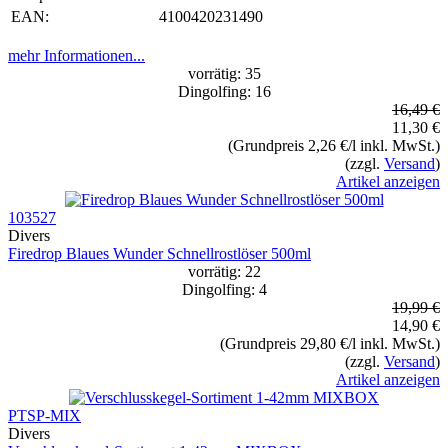
EAN:
4100420231490
mehr Informationen...
vorrätig: 35
Dingolfing: 16
16,49 €
11,30 €
(Grundpreis 2,26 €/l inkl. MwSt.)
(zzgl.
Versand
)
Artikel anzeigen
103527
Divers
Firedrop Blaues Wunder Schnellrostlöser 500ml
vorrätig: 22
Dingolfing: 4
19,99 €
14,90 €
(Grundpreis 29,80 €/l inkl. MwSt.)
(zzgl.
Versand
)
Artikel anzeigen
PTSP-MIX
Divers