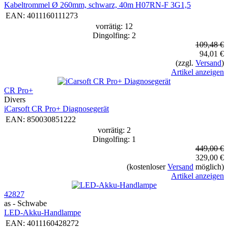
Kabeltrommel Ø 260mm, schwarz, 40m H07RN-F 3G1,5
EAN:
4011160111273
vorrätig: 12
Dingolfing: 2
109,48 €
94,01 €
(zzgl.
Versand
)
Artikel anzeigen
CR Pro+
Divers
iCarsoft CR Pro+ Diagnosegerät
EAN:
850030851222
vorrätig: 2
Dingolfing: 1
449,00 €
329,00 €
(kostenloser
Versand
möglich)
Artikel anzeigen
42827
as - Schwabe
LED-Akku-Handlampe
EAN:
4011160428272