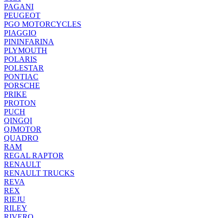
PAGANI
PEUGEOT
PGO MOTORCYCLES
PIAGGIO
PININFARINA
PLYMOUTH
POLARIS
POLESTAR
PONTIAC
PORSCHE
PRIKE
PROTON
PUCH
QINGQI
QJMOTOR
QUADRO
RAM
REGAL RAPTOR
RENAULT
RENAULT TRUCKS
REVA
REX
RIEJU
RILEY
RIVERO