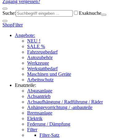
Zugang vergessen?
Suche:
Exaktsuche
Shop
Filter
Angebote:
NEU !
SALE %
Fahrzeugbedarf
Autozubehör
Werkzeuge
Werkstattbedarf
Maschinen und Geräte
Arbeitsschutz
Ersatzteile:
Abgasanlage
Achsantrieb
Achsaufhängung / Radführung / Räder
Anhängevorrichtung / -anbauteile
Bremsanlage
Elektrik
Federung / Dämpfung
Filter
Filter-Satz