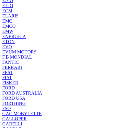
E.F.O
E.GO
ECM
ELARIS
EMC
EMCO
EMW
ENERGICA
ETON
EVO
EVUM MOTORS
F.B MONDIAL
FANTIC
FERRARI
FEST
FIAT
FISKER
FORD
FORD AUSTRALIA
FORD USA
FORTHING
FSO
GAC MOBYLETTE
GALLOPER
GARELLI