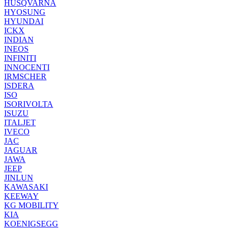
HUSQVARNA
HYOSUNG
HYUNDAI
ICKX
INDIAN
INEOS
INFINITI
INNOCENTI
IRMSCHER
ISDERA
ISO
ISORIVOLTA
ISUZU
ITALJET
IVECO
JAC
JAGUAR
JAWA
JEEP
JINLUN
KAWASAKI
KEEWAY
KG MOBILITY
KIA
KOENIGSEGG