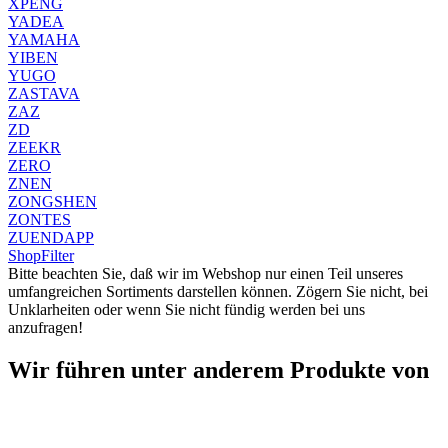
XPENG
YADEA
YAMAHA
YIBEN
YUGO
ZASTAVA
ZAZ
ZD
ZEEKR
ZERO
ZNEN
ZONGSHEN
ZONTES
ZUENDAPP
Shop
Filter
Bitte beachten Sie, daß wir im Webshop nur einen Teil unseres
umfangreichen Sortiments darstellen können. Zögern Sie nicht, bei
Unklarheiten oder wenn Sie nicht fündig werden bei uns
anzufragen!
Wir führen unter anderem Produkte von