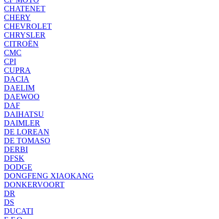
CHATENET
CHERY
CHEVROLET
CHRYSLER
CITROËN
CMC
CPI
CUPRA
DACIA
DAELIM
DAEWOO
DAF
DAIHATSU
DAIMLER
DE LOREAN
DE TOMASO
DERBI
DFSK
DODGE
DONGFENG XIAOKANG
DONKERVOORT
DR
DS
DUCATI