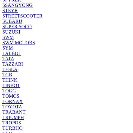
SSANGYONG
STEYR
STREETSCOOTER
SUBARU
SUPER SOCO
SUZUKI
SWM
SWM MOTORS
SYM
TALBOT
TATA
TAZZARI
TESLA
TGB
THINK
TINBOT
TOGG
TOMOS
TORNAX
TOYOTA
TRABANT
TRIUMPH
TROPOS
TURBHO