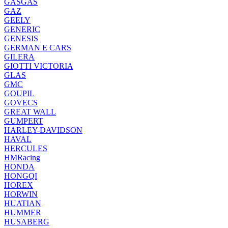
GASGAS
GAZ
GEELY
GENERIC
GENESIS
GERMAN E CARS
GILERA
GIOTTI VICTORIA
GLAS
GMC
GOUPIL
GOVECS
GREAT WALL
GUMPERT
HARLEY-DAVIDSON
HAVAL
HERCULES
HMRacing
HONDA
HONGQI
HOREX
HORWIN
HUATIAN
HUMMER
HUSABERG