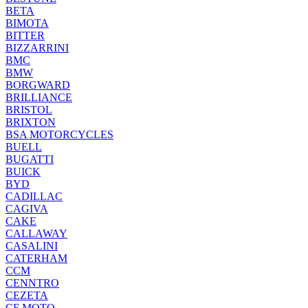
BETA
BIMOTA
BITTER
BIZZARRINI
BMC
BMW
BORGWARD
BRILLIANCE
BRISTOL
BRIXTON
BSA MOTORCYCLES
BUELL
BUGATTI
BUICK
BYD
CADILLAC
CAGIVA
CAKE
CALLAWAY
CASALINI
CATERHAM
CCM
CENNTRO
CEZETA
CF MOTO