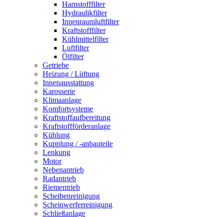
Harnstofffilter
Hydraulikfilter
Innenraumluftfilter
Kraftstofffilter
Kühlmittelfilter
Luftfilter
Ölfilter
Getriebe
Heizung / Lüftung
Innenausstattung
Karosserie
Klimaanlage
Komfortsysteme
Kraftstoffaufbereitung
Kraftstoffförderanlage
Kühlung
Kupplung / -anbauteile
Lenkung
Motor
Nebenantrieb
Radantrieb
Riementrieb
Scheibenreinigung
Scheinwerferreinigung
Schließanlage