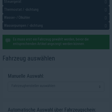
Steuergerät
Achsaufhängung / Radführung / Räder
Thermostat / -dichtung
Anhängevorrichtung / -anbauteile
Wasser- / Ölkühler
Bremsanlage
Wasserpumpen / -dichtung
Elektrik
Federung / Dämpfung
Es muss erst ein Fahrzeug gewählt werden, bevor die
Filter
entsprechenden Artikel angezeigt werden können.
Getriebe
Fahrzeug auswählen
Heizung / Lüftung
Innenausstattung
Manuelle Auswahl:
Karosserie
Klimaanlage
Komfortsysteme
Kraftstoffaufbereitung
Kraftstoffförderanlage
Automatische Auswahl über Fahrzeugschein: