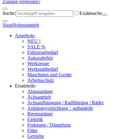
Zugang vergessen?
Suche:
Exaktsuche
Shop
Nebenantrieb
Angebote:
NEU !
SALE %
Fahrzeugbedarf
Autozubehör
Werkzeuge
Werkstattbedarf
Maschinen und Geräte
Arbeitsschutz
Ersatzteile:
Abgasanlage
Achsantrieb
Achsaufhängung / Radführung / Räder
Anhängevorrichtung / -anbauteile
Bremsanlage
Elektrik
Federung / Dämpfung
Filter
Getriebe