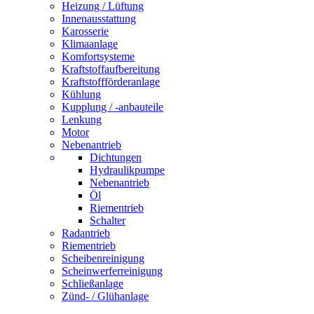
Heizung / Lüftung
Innenausstattung
Karosserie
Klimaanlage
Komfortsysteme
Kraftstoffaufbereitung
Kraftstoffförderanlage
Kühlung
Kupplung / -anbauteile
Lenkung
Motor
Nebenantrieb
Dichtungen
Hydraulikpumpe
Nebenantrieb
Öl
Riementrieb
Schalter
Radantrieb
Riementrieb
Scheibenreinigung
Scheinwerferreinigung
Schließanlage
Zünd- / Glühanlage