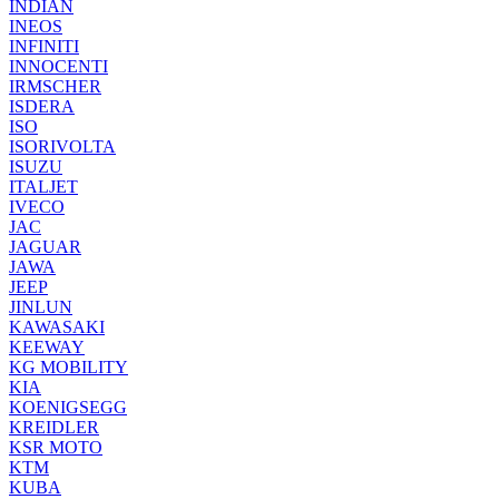
INDIAN
INEOS
INFINITI
INNOCENTI
IRMSCHER
ISDERA
ISO
ISORIVOLTA
ISUZU
ITALJET
IVECO
JAC
JAGUAR
JAWA
JEEP
JINLUN
KAWASAKI
KEEWAY
KG MOBILITY
KIA
KOENIGSEGG
KREIDLER
KSR MOTO
KTM
KUBA