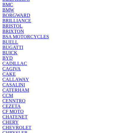
BMC
BMW
BORGWARD
BRILLIANCE
BRISTOL
BRIXTON
BSA MOTORCYCLES
BUELL
BUGATTI
BUICK
BYD
CADILLAC
CAGIVA
CAKE
CALLAWAY
CASALINI
CATERHAM
CCM
CENNTRO
CEZETA
CF MOTO
CHATENET
CHERY
CHEVROLET
CHRYSLER