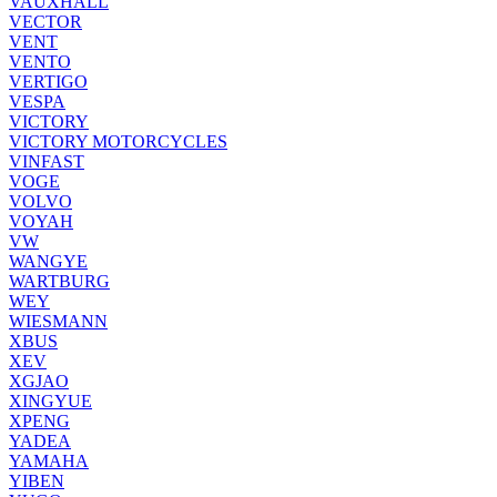
VAUXHALL
VECTOR
VENT
VENTO
VERTIGO
VESPA
VICTORY
VICTORY MOTORCYCLES
VINFAST
VOGE
VOLVO
VOYAH
VW
WANGYE
WARTBURG
WEY
WIESMANN
XBUS
XEV
XGJAO
XINGYUE
XPENG
YADEA
YAMAHA
YIBEN