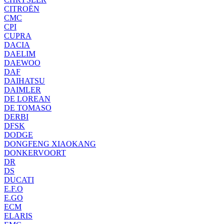
CITROËN
CMC
CPI
CUPRA
DACIA
DAELIM
DAEWOO
DAF
DAIHATSU
DAIMLER
DE LOREAN
DE TOMASO
DERBI
DFSK
DODGE
DONGFENG XIAOKANG
DONKERVOORT
DR
DS
DUCATI
E.F.O
E.GO
ECM
ELARIS