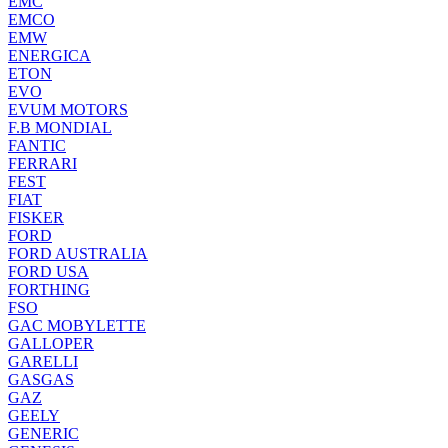
EMC
EMCO
EMW
ENERGICA
ETON
EVO
EVUM MOTORS
F.B MONDIAL
FANTIC
FERRARI
FEST
FIAT
FISKER
FORD
FORD AUSTRALIA
FORD USA
FORTHING
FSO
GAC MOBYLETTE
GALLOPER
GARELLI
GASGAS
GAZ
GEELY
GENERIC