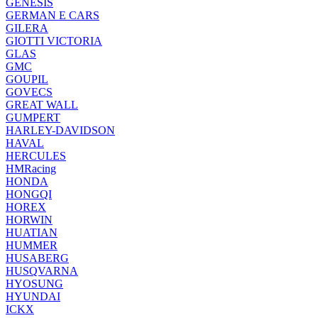
GENESIS
GERMAN E CARS
GILERA
GIOTTI VICTORIA
GLAS
GMC
GOUPIL
GOVECS
GREAT WALL
GUMPERT
HARLEY-DAVIDSON
HAVAL
HERCULES
HMRacing
HONDA
HONGQI
HOREX
HORWIN
HUATIAN
HUMMER
HUSABERG
HUSQVARNA
HYOSUNG
HYUNDAI
ICKX