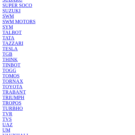
SUPER SOCO
SUZUKI
SWM
SWM MOTORS
SYM
TALBOT
TATA
TAZZARI
TESLA
TGB
THINK
TINBOT
TOGG
TOMOS
TORNAX
TOYOTA
TRABANT
TRIUMPH
TROPOS
TURBHO
TVR
TVS
UAZ
UM