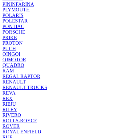
PININFARINA
PLYMOUTH
POLARIS
POLESTAR
PONTIAC
PORSCHE
PRIKE
PROTON
PUCH
QINGQI
QJMOTOR
QUADRO
RAM
REGAL RAPTOR
RENAULT
RENAULT TRUCKS
REVA
REX
RIEJU
RILEY
RIVERO
ROLLS-ROYCE
ROVER
ROYAL ENFIELD
RUF