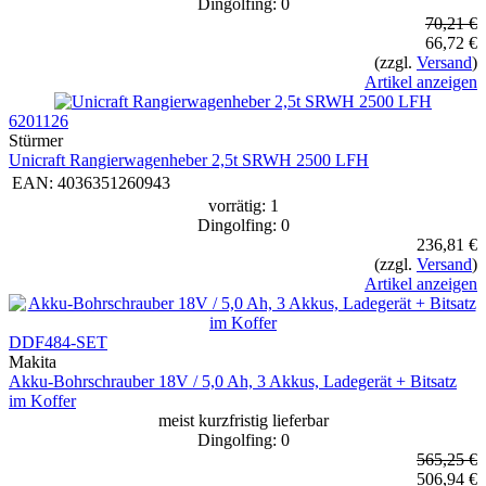
Dingolfing: 0
70,21 €
66,72 €
(zzgl.
Versand
)
Artikel anzeigen
6201126
Stürmer
Unicraft Rangierwagenheber 2,5t SRWH 2500 LFH
EAN:
4036351260943
vorrätig: 1
Dingolfing: 0
236,81 €
(zzgl.
Versand
)
Artikel anzeigen
DDF484-SET
Makita
Akku-Bohrschrauber 18V / 5,0 Ah, 3 Akkus, Ladegerät + Bitsatz
im Koffer
meist kurzfristig lieferbar
Dingolfing: 0
565,25 €
506,94 €