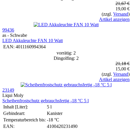
21,67 €
19,00 €
(zzgl.
Versand
)
Artikel anzeigen
99436
as - Schwabe
LED Akkuleuchte FAN 10 Watt
EAN:
4011160994364
vorrätig: 2
Dingolfing: 2
21,18 €
15,00 €
(zzgl.
Versand
)
Artikel anzeigen
23149
Liqui Moly
Schei­ben­frost­schutz gebrauchs­fertig -18 °C 5 l
Inhalt [Liter]:
5 l
Gebindeart:
Kanister
Temperaturbereich bis:
-18 °C
EAN:
4100420231490