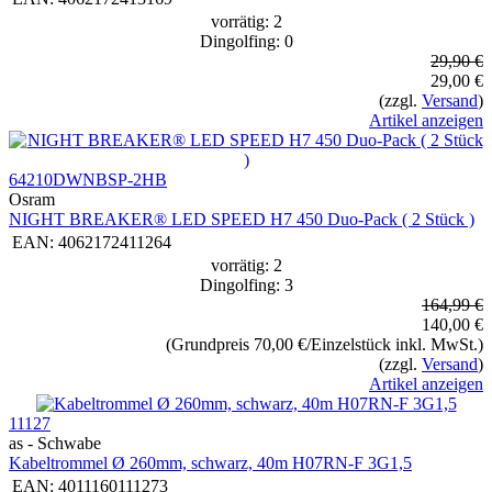
vorrätig: 2
Dingolfing: 0
29,90 €
29,00 €
(zzgl.
Versand
)
Artikel anzeigen
64210DWNBSP-2HB
Osram
NIGHT BREAKER® LED SPEED H7 450 Duo-Pack ( 2 Stück )
EAN:
4062172411264
vorrätig: 2
Dingolfing: 3
164,99 €
140,00 €
(Grundpreis 70,00 €/Einzelstück inkl. MwSt.)
(zzgl.
Versand
)
Artikel anzeigen
11127
as - Schwabe
Kabeltrommel Ø 260mm, schwarz, 40m H07RN-F 3G1,5
EAN:
4011160111273