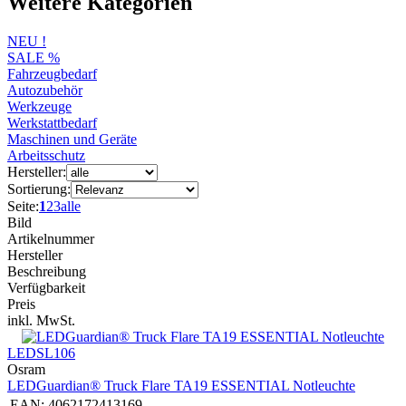
Weitere Kategorien
NEU !
SALE %
Fahrzeugbedarf
Autozubehör
Werkzeuge
Werkstattbedarf
Maschinen und Geräte
Arbeitsschutz
Hersteller:
Sortierung:
Seite:
1
2
3
alle
Bild
Artikelnummer
Hersteller
Beschreibung
Verfügbarkeit
Preis
inkl. MwSt.
LEDSL106
Osram
LEDGuardian® Truck Flare TA19 ESSENTIAL Notleuchte
EAN:
4062172413169