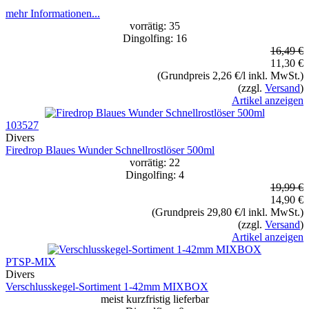
mehr Informationen...
vorrätig: 35
Dingolfing: 16
16,49 €
11,30 €
(Grundpreis 2,26 €/l inkl. MwSt.)
(zzgl.
Versand
)
Artikel anzeigen
103527
Divers
Firedrop Blaues Wunder Schnellrostlöser 500ml
vorrätig: 22
Dingolfing: 4
19,99 €
14,90 €
(Grundpreis 29,80 €/l inkl. MwSt.)
(zzgl.
Versand
)
Artikel anzeigen
PTSP-MIX
Divers
Verschlusskegel-Sortiment 1-42mm MIXBOX
meist kurzfristig lieferbar