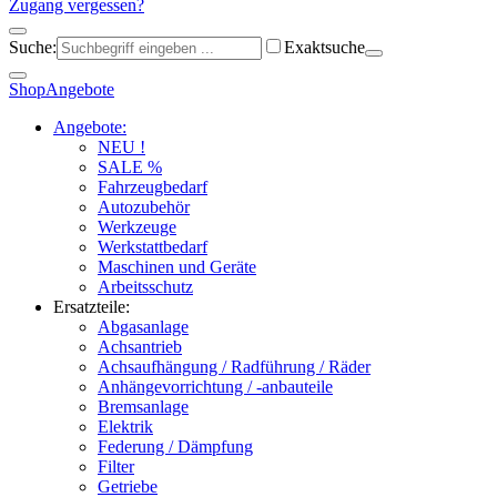
Zugang vergessen?
Suche:
Exaktsuche
Shop
Angebote
Angebote:
NEU !
SALE %
Fahrzeugbedarf
Autozubehör
Werkzeuge
Werkstattbedarf
Maschinen und Geräte
Arbeitsschutz
Ersatzteile:
Abgasanlage
Achsantrieb
Achsaufhängung / Radführung / Räder
Anhängevorrichtung / -anbauteile
Bremsanlage
Elektrik
Federung / Dämpfung
Filter
Getriebe