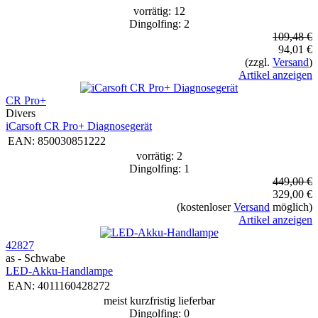
vorrätig: 12
Dingolfing: 2
109,48 €
94,01 €
(zzgl.
Versand
)
Artikel anzeigen
CR Pro+
Divers
iCarsoft CR Pro+ Diagnosegerät
EAN:
850030851222
vorrätig: 2
Dingolfing: 1
449,00 €
329,00 €
(kostenloser
Versand
möglich)
Artikel anzeigen
42827
as - Schwabe
LED-Akku-Handlampe
EAN:
4011160428272
meist kurzfristig lieferbar
Dingolfing: 0