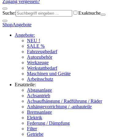
Zugang vergessen?
Suche:
Exaktsuche
Shop
Angebote
Angebote:
NEU !
SALE %
Fahrzeugbedarf
Autozubehör
Werkzeuge
Werkstattbedarf
Maschinen und Geräte
Arbeitsschutz
Ersatzteile:
Abgasanlage
Achsantrieb
Achsaufhängung / Radführung / Räder
Anhängevorrichtung / -anbauteile
Bremsanlage
Elektrik
Federung / Dämpfung
Filter
Getriebe