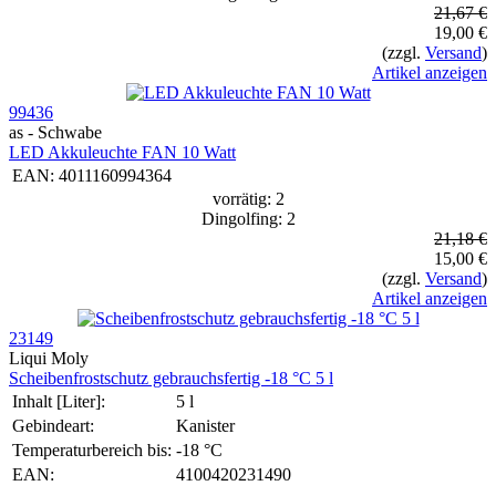
21,67 €
19,00 €
(zzgl.
Versand
)
Artikel anzeigen
99436
as - Schwabe
LED Akkuleuchte FAN 10 Watt
EAN:
4011160994364
vorrätig: 2
Dingolfing: 2
21,18 €
15,00 €
(zzgl.
Versand
)
Artikel anzeigen
23149
Liqui Moly
Schei­ben­frost­schutz gebrauchs­fertig -18 °C 5 l
Inhalt [Liter]:
5 l
Gebindeart:
Kanister
Temperaturbereich bis:
-18 °C
EAN:
4100420231490