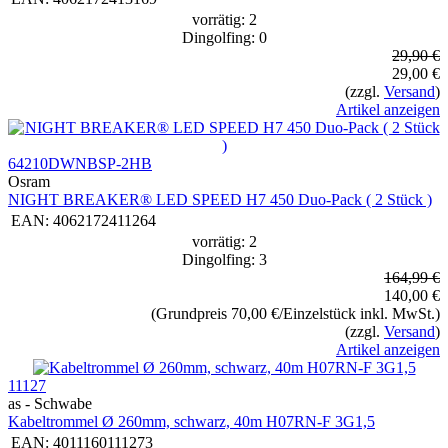
vorrätig: 2
Dingolfing: 0
29,90 €
29,00 €
(zzgl.
Versand
)
Artikel anzeigen
64210DWNBSP-2HB
Osram
NIGHT BREAKER® LED SPEED H7 450 Duo-Pack ( 2 Stück )
EAN:
4062172411264
vorrätig: 2
Dingolfing: 3
164,99 €
140,00 €
(Grundpreis 70,00 €/Einzelstück inkl. MwSt.)
(zzgl.
Versand
)
Artikel anzeigen
11127
as - Schwabe
Kabeltrommel Ø 260mm, schwarz, 40m H07RN-F 3G1,5
EAN:
4011160111273