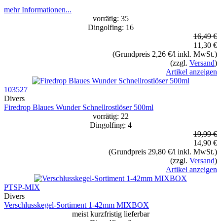
mehr Informationen...
vorrätig: 35
Dingolfing: 16
16,49 €
11,30 €
(Grundpreis 2,26 €/l inkl. MwSt.)
(zzgl.
Versand
)
Artikel anzeigen
103527
Divers
Firedrop Blaues Wunder Schnellrostlöser 500ml
vorrätig: 22
Dingolfing: 4
19,99 €
14,90 €
(Grundpreis 29,80 €/l inkl. MwSt.)
(zzgl.
Versand
)
Artikel anzeigen
PTSP-MIX
Divers
Verschlusskegel-Sortiment 1-42mm MIXBOX
meist kurzfristig lieferbar