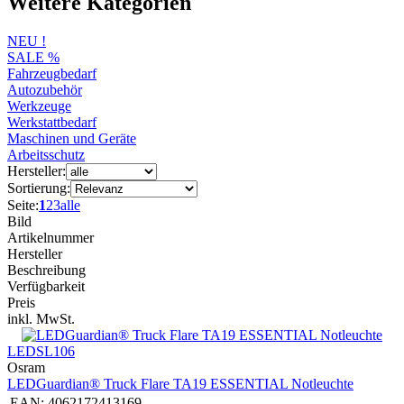
Weitere Kategorien
NEU !
SALE %
Fahrzeugbedarf
Autozubehör
Werkzeuge
Werkstattbedarf
Maschinen und Geräte
Arbeitsschutz
Hersteller:
Sortierung:
Seite:
1
2
3
alle
Bild
Artikelnummer
Hersteller
Beschreibung
Verfügbarkeit
Preis
inkl. MwSt.
LEDSL106
Osram
LEDGuardian® Truck Flare TA19 ESSENTIAL Notleuchte
EAN:
4062172413169