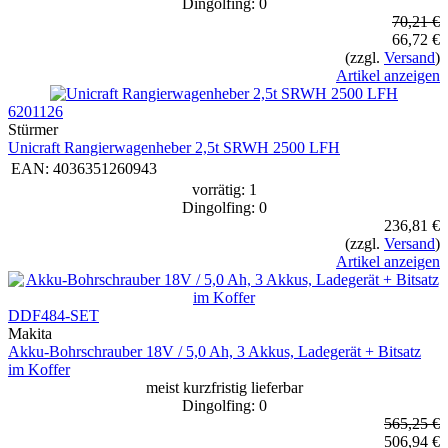
Dingolfing: 0
70,21 €
66,72 €
(zzgl.
Versand
)
Artikel anzeigen
6201126
Stürmer
Unicraft Rangierwagenheber 2,5t SRWH 2500 LFH
EAN:
4036351260943
vorrätig: 1
Dingolfing: 0
236,81 €
(zzgl.
Versand
)
Artikel anzeigen
DDF484-SET
Makita
Akku-Bohrschrauber 18V / 5,0 Ah, 3 Akkus, Ladegerät + Bitsatz
im Koffer
meist kurzfristig lieferbar
Dingolfing: 0
565,25 €
506,94 €