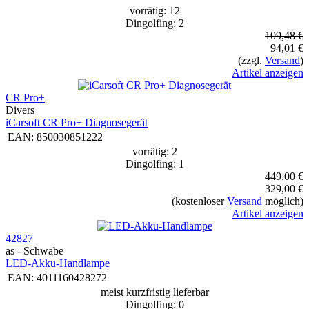
vorrätig: 12
Dingolfing: 2
109,48 €
94,01 €
(zzgl.
Versand
)
Artikel anzeigen
CR Pro+
Divers
iCarsoft CR Pro+ Diagnosegerät
EAN:
850030851222
vorrätig: 2
Dingolfing: 1
449,00 €
329,00 €
(kostenloser
Versand
möglich)
Artikel anzeigen
42827
as - Schwabe
LED-Akku-Handlampe
EAN:
4011160428272
meist kurzfristig lieferbar
Dingolfing: 0