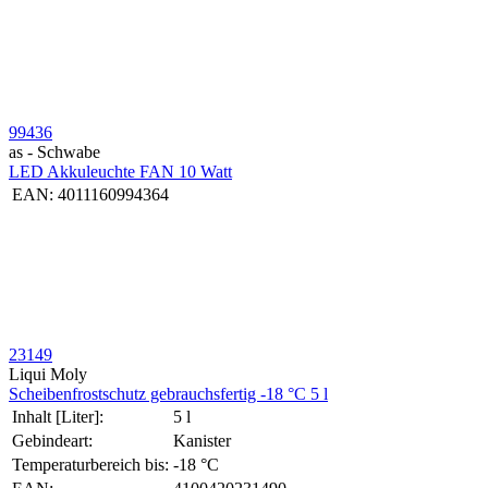
99436
as - Schwabe
LED Akkuleuchte FAN 10 Watt
EAN:
4011160994364
23149
Liqui Moly
Schei­ben­frost­schutz gebrauchs­fertig -18 °C 5 l
Inhalt [Liter]:
5 l
Gebindeart:
Kanister
Temperaturbereich bis:
-18 °C