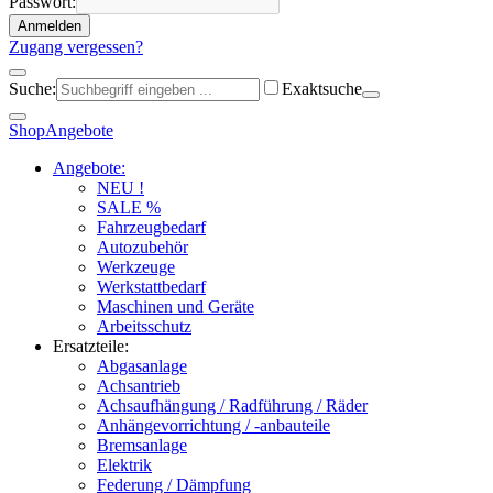
Passwort:
Anmelden
Zugang vergessen?
Suche:
Exaktsuche
Shop
Angebote
Angebote:
NEU !
SALE %
Fahrzeugbedarf
Autozubehör
Werkzeuge
Werkstattbedarf
Maschinen und Geräte
Arbeitsschutz
Ersatzteile:
Abgasanlage
Achsantrieb
Achsaufhängung / Radführung / Räder
Anhängevorrichtung / -anbauteile
Bremsanlage
Elektrik
Federung / Dämpfung