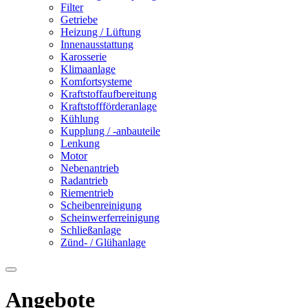
Filter
Getriebe
Heizung / Lüftung
Innenausstattung
Karosserie
Klimaanlage
Komfortsysteme
Kraftstoffaufbereitung
Kraftstoffförderanlage
Kühlung
Kupplung / -anbauteile
Lenkung
Motor
Nebenantrieb
Radantrieb
Riementrieb
Scheibenreinigung
Scheinwerferreinigung
Schließanlage
Zünd- / Glühanlage
Angebote