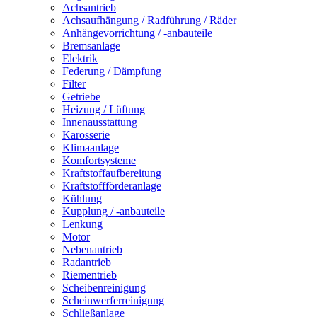
Achsantrieb
Achsaufhängung / Radführung / Räder
Anhängevorrichtung / -anbauteile
Bremsanlage
Elektrik
Federung / Dämpfung
Filter
Getriebe
Heizung / Lüftung
Innenausstattung
Karosserie
Klimaanlage
Komfortsysteme
Kraftstoffaufbereitung
Kraftstoffförderanlage
Kühlung
Kupplung / -anbauteile
Lenkung
Motor
Nebenantrieb
Radantrieb
Riementrieb
Scheibenreinigung
Scheinwerferreinigung
Schließanlage