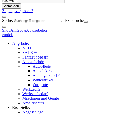
Passwort:
Anmelden
Zugang vergessen?
Suche:
Exaktsuche
Shop
Angebote
Autozubehör
zurück
Angebote:
NEU !
SALE %
Fahrzeugbedarf
Autozubehör
Autopflege
Autoelektrik
Anhängerzubehör
Winterartikel
Zurrgurte
Werkzeuge
Werkstattbedarf
Maschinen und Geräte
Arbeitsschutz
Ersatzteile:
Abgasanlage