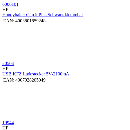
6006101
HP
Handyhalter Clip it Plus Schwarz klemmbar
EAN:
4003801859248
20504
HP
USB KFZ Ladestecker 5V-2100mA
EAN:
4007928205049
19944
HP