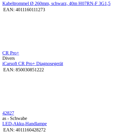
Kabeltrommel Ø 260mm, schwarz, 40m H07RN-F 3G1,5
EAN:
4011160111273
CR Pro+
Divers
iCarsoft CR Pro+ Diagnosegerät
EAN:
850030851222
42827
as - Schwabe
LED-Akku-Handlampe
EAN:
4011160428272