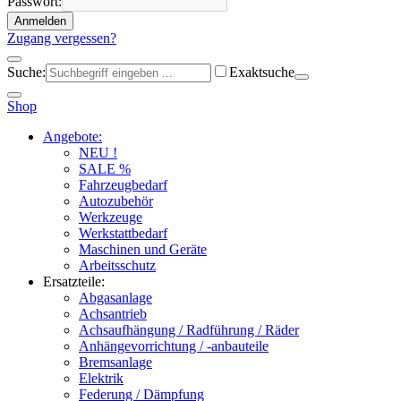
Passwort:
Anmelden
Zugang vergessen?
Suche:
Exaktsuche
Shop
Angebote:
NEU !
SALE %
Fahrzeugbedarf
Autozubehör
Werkzeuge
Werkstattbedarf
Maschinen und Geräte
Arbeitsschutz
Ersatzteile:
Abgasanlage
Achsantrieb
Achsaufhängung / Radführung / Räder
Anhängevorrichtung / -anbauteile
Bremsanlage
Elektrik
Federung / Dämpfung