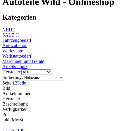
Autoteile Wild - Onlineshop
Kategorien
NEU !
SALE %
Fahrzeugbedarf
Autozubehör
Werkzeuge
Werkstattbedarf
Maschinen und Geräte
Arbeitsschutz
Hersteller:
Sortierung:
Seite:
1
2
3
alle
Bild
Artikelnummer
Hersteller
Beschreibung
Verfügbarkeit
Preis
inkl. MwSt.
LEDSL106