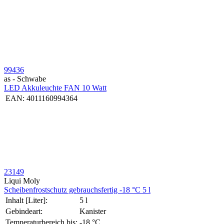
99436
as - Schwabe
LED Akkuleuchte FAN 10 Watt
EAN:
4011160994364
23149
Liqui Moly
Schei­ben­frost­schutz gebrauchs­fertig -18 °C 5 l
Inhalt [Liter]:
5 l
Gebindeart:
Kanister
Temperaturbereich bis:
-18 °C