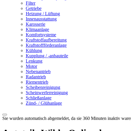
Filter
Getriebe
Heizung / Lüftung
Innenausstattung
Karosserie
Klimaanlage
Komfortsysteme
Kraftstoffaufbereitung
Kraftstoffförderanlage
Kühlung
Kupplung / -anbauteile
Lenkung
Motor
Nebenantrieb
Radantrieb
Riementrieb
Scheibenreinigung
Scheinwerferreinigung
Schließanlage
Zünd- / Glühanlage
Sie wurden automatisch abgemeldet, da sie 360 Minuten inaktiv ware