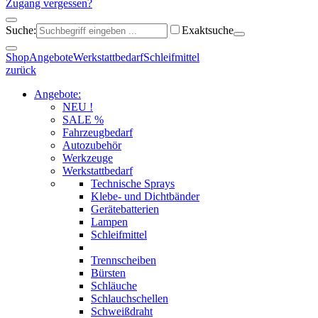
Zugang vergessen?
Suche:
Exaktsuche
Shop
Angebote
Werkstattbedarf
Schleifmittel
zurück
Angebote:
NEU !
SALE %
Fahrzeugbedarf
Autozubehör
Werkzeuge
Werkstattbedarf
Technische Sprays
Klebe- und Dichtbänder
Gerätebatterien
Lampen
Schleifmittel
Trennscheiben
Bürsten
Schläuche
Schlauchschellen
Schweißdraht