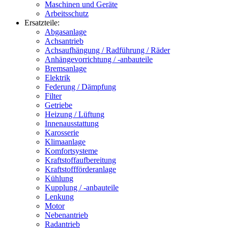
Maschinen und Geräte
Arbeitsschutz
Ersatzteile:
Abgasanlage
Achsantrieb
Achsaufhängung / Radführung / Räder
Anhängevorrichtung / -anbauteile
Bremsanlage
Elektrik
Federung / Dämpfung
Filter
Getriebe
Heizung / Lüftung
Innenausstattung
Karosserie
Klimaanlage
Komfortsysteme
Kraftstoffaufbereitung
Kraftstoffförderanlage
Kühlung
Kupplung / -anbauteile
Lenkung
Motor
Nebenantrieb
Radantrieb