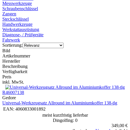
Messwerkzeuge
Schraubenschlüssel
Zangen
Steckschlüssel
Handwerkzeuge
Werkstattausrüstung
Diagnose- / Prüfgeräte
Fahrwerk
Sortierung:
Bild
Artikelnummer
Hersteller
Beschreibung
Verfügbarkeit
Preis
inkl. MwSt.
R46007138
Gedore
Universal-Werkzeugsatz Allround im Aluminiumkoffer 138-tlg
EAN:
4060833001892
meist kurzfristig lieferbar
Dingolfing: 0
349,00 €