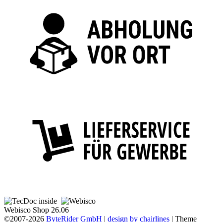
Webisco Shop 26.06
©2007-2026
ByteRider GmbH
|
design by chairlines
| Theme