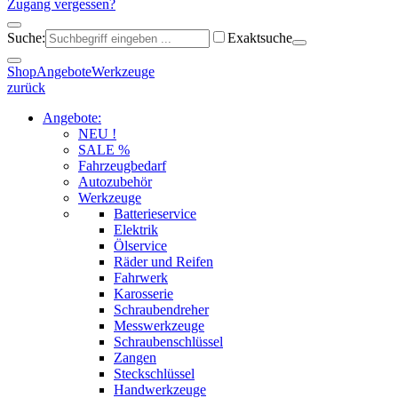
Zugang vergessen?
Suche:
Exaktsuche
Shop
Angebote
Werkzeuge
zurück
Angebote:
NEU !
SALE %
Fahrzeugbedarf
Autozubehör
Werkzeuge
Batterieservice
Elektrik
Ölservice
Räder und Reifen
Fahrwerk
Karosserie
Schraubendreher
Messwerkzeuge
Schraubenschlüssel
Zangen
Steckschlüssel
Handwerkzeuge