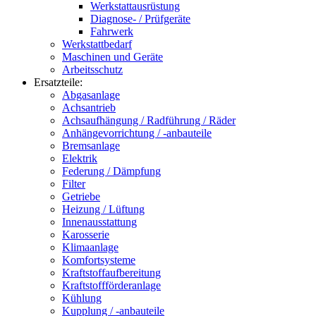
Werkstattausrüstung
Diagnose- / Prüfgeräte
Fahrwerk
Werkstattbedarf
Maschinen und Geräte
Arbeitsschutz
Ersatzteile:
Abgasanlage
Achsantrieb
Achsaufhängung / Radführung / Räder
Anhängevorrichtung / -anbauteile
Bremsanlage
Elektrik
Federung / Dämpfung
Filter
Getriebe
Heizung / Lüftung
Innenausstattung
Karosserie
Klimaanlage
Komfortsysteme
Kraftstoffaufbereitung
Kraftstoffförderanlage
Kühlung
Kupplung / -anbauteile