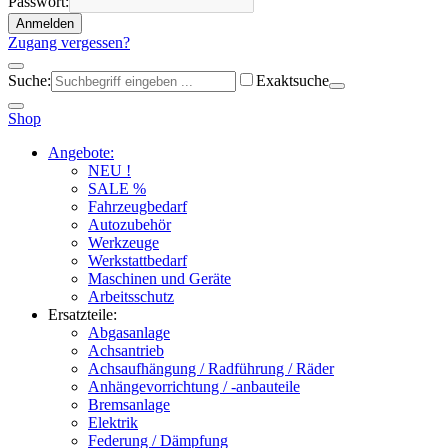
Passwort:
Anmelden
Zugang vergessen?
Suche:
Exaktsuche
Shop
Angebote:
NEU !
SALE %
Fahrzeugbedarf
Autozubehör
Werkzeuge
Werkstattbedarf
Maschinen und Geräte
Arbeitsschutz
Ersatzteile:
Abgasanlage
Achsantrieb
Achsaufhängung / Radführung / Räder
Anhängevorrichtung / -anbauteile
Bremsanlage
Elektrik
Federung / Dämpfung