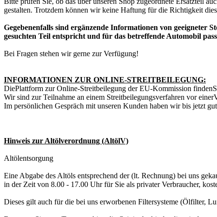
Bitte prüfen Sie, ob das über unseren Shop zugeordnete Ersatzteil a
gestalten. Trotzdem können wir keine Haftung für die Richtigkeit di
Gegebenenfalls sind ergänzende Informationen von geeigneter Stel
gesuchten Teil entspricht und für das betreffende Automobil pass
Bei Fragen stehen wir gerne zur Verfügung!
INFORMATIONEN ZUR ONLINE-STREITBEILEGUNG:
Die
Plattform zur Online-Streitbeilegung der EU-Kommission finden
S
Wir sind zur Teilnahme an einem Streitbeilegungsverfahren vor einer
V
Im pers
ö
nlichen Gespr
ä
ch mit unseren Kunden haben wir bis jetzt gu
Hinweis zur Altölverordnung (AltölV)
Altölentsorgung
Eine Abgabe des Altöls entsprechend der (lt. Rechnung) bei uns geka
in der Zeit von 8.00 - 17.00 Uhr für Sie als privater Verbraucher, kos
Dieses gilt auch für die bei uns erworbenen Filtersysteme (Ölfilter, Luft