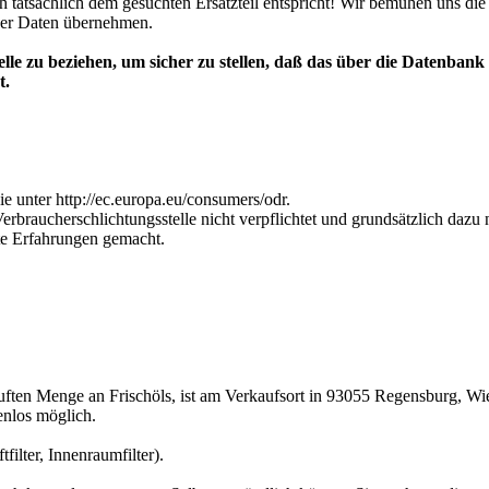
uch tatsächlich dem gesuchten Ersatzteil entspricht! Wir bemühen uns 
eser Daten übernehmen.
le zu beziehen, um sicher zu stellen, daß das über die Datenbank (
t.
ie unter http://ec.europa.eu/consumers/odr.
erbraucherschlichtungsstelle nicht verpflichtet und grunds
ä
tzlich dazu n
te Erfahrungen gemacht.
uften Menge an Frischöls, ist am Verkaufsort in 93055 Regensburg, Wie
tenlos möglich.
filter, Innenraumfilter).