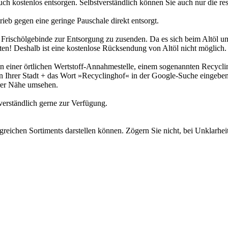
uch kostenlos entsorgen. Selbstverständlich können Sie auch nur die re
eb gegen eine geringe Pauschale direkt entsorgt.
ten Frischölgebinde zur Entsorgung zu zusenden. Da es sich beim Altöl
ten! Deshalb ist eine kostenlose Rücksendung von Altöl nicht möglich.
in einer örtlichen Wertstoff-Annahmestelle, einem sogenannten Recyclin
en Ihrer Stadt + das Wort »Recyclinghof« in der Google-Suche eingeben
rer Nähe umsehen.
erständlich gerne zur Verfügung.
greichen Sortiments darstellen können. Zögern Sie nicht, bei Unklarhe