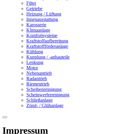
Filter
Getriebe
Heizung / Lüftung
Innenausstattung
Karosserie
Klimaanlage
Komfortsysteme
Kraftstoffaufbereitung
Kraftstoffförderanlage
Kühlung
Kupplung / -anbauteile
Lenkung
Motor
Nebenantrieb
Radantrieb
Riementrieb
Scheibenreinigung
Scheinwerferreinigung
Schließanlage
Zünd- / Glühanlage
Impressum