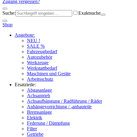
Zugang vergessen?
Suche:
Exaktsuche
Shop
Angebote:
NEU !
SALE %
Fahrzeugbedarf
Autozubehör
Werkzeuge
Werkstattbedarf
Maschinen und Geräte
Arbeitsschutz
Ersatzteile:
Abgasanlage
Achsantrieb
Achsaufhängung / Radführung / Räder
Anhängevorrichtung / -anbauteile
Bremsanlage
Elektrik
Federung / Dämpfung
Filter
Getriebe