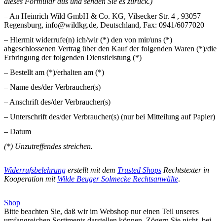
dieses Formular aus und senden Sie es zurück.)
– An Heinrich Wild GmbH & Co. KG,
Vilsecker Str. 4
, 9305
7
Regensburg, info@wildkg.de, Deutschland, Fax: 0941/6077020
– Hiermit widerrufe(n) ich/wir (*) den von mir/uns (*)
abgeschlossenen Vertrag über den Kauf der folgenden Waren (*)/die
Erbringung der folgenden Dienstleistung (*)
– Bestellt am (*)/erhalten am (*)
– Name des/der Verbraucher(s)
– Anschrift des/der Verbraucher(s)
– Unterschrift des/der Verbraucher(s) (nur bei Mitteilung auf Papier)
– Datum
(*) Unzutreffendes streichen.
Widerrufsbelehrung
erstellt mit dem
Trusted Shops
Rechtstexter in
Kooperation mit
Wilde Beuger Solmecke Rechtsanwälte
.
Shop
Bitte beachten Sie, daß wir im Webshop nur einen Teil unseres
umfangreichen Sortiments darstellen können. Zögern Sie nicht, bei