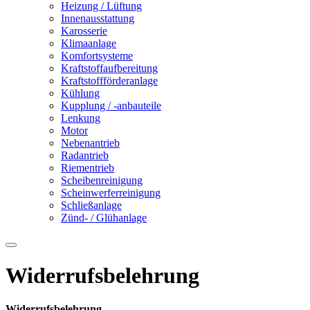
Heizung / Lüftung
Innenausstattung
Karosserie
Klimaanlage
Komfortsysteme
Kraftstoffaufbereitung
Kraftstoffförderanlage
Kühlung
Kupplung / -anbauteile
Lenkung
Motor
Nebenantrieb
Radantrieb
Riementrieb
Scheibenreinigung
Scheinwerferreinigung
Schließanlage
Zünd- / Glühanlage
Widerrufsbelehrung
Widerrufsbelehrung