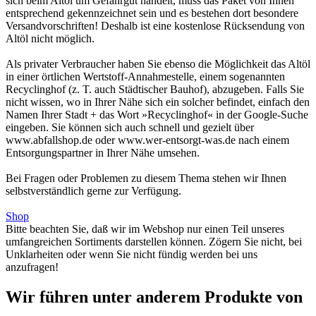
sich beim Altöl um Gefahrgut handelt, muss das Paket von Ihnen
entsprechend gekennzeichnet sein und es bestehen dort besondere
Versandvorschriften! Deshalb ist eine kostenlose Rücksendung von
Altöl nicht möglich.
Als privater Verbraucher haben Sie ebenso die Möglichkeit das Altöl
in einer örtlichen Wertstoff-Annahmestelle, einem sogenannten
Recyclinghof (z. T. auch Städtischer Bauhof), abzugeben. Falls Sie
nicht wissen, wo in Ihrer Nähe sich ein solcher befindet, einfach den
Namen Ihrer Stadt + das Wort »Recyclinghof« in der Google-Suche
eingeben. Sie können sich auch schnell und gezielt über
www.abfallshop.de oder www.wer-entsorgt-was.de nach einem
Entsorgungspartner in Ihrer Nähe umsehen.
Bei Fragen oder Problemen zu diesem Thema stehen wir Ihnen
selbstverständlich gerne zur Verfügung.
Shop
Bitte beachten Sie, daß wir im Webshop nur einen Teil unseres
umfangreichen Sortiments darstellen können. Zögern Sie nicht, bei
Unklarheiten oder wenn Sie nicht fündig werden bei uns
anzufragen!
Wir führen unter anderem Produkte von