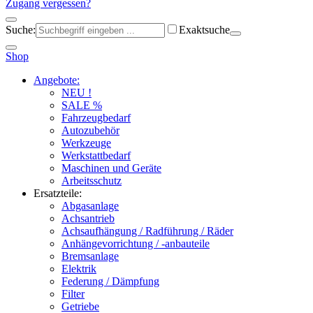
Zugang vergessen?
Suche:
Exaktsuche
Shop
Angebote:
NEU !
SALE %
Fahrzeugbedarf
Autozubehör
Werkzeuge
Werkstattbedarf
Maschinen und Geräte
Arbeitsschutz
Ersatzteile:
Abgasanlage
Achsantrieb
Achsaufhängung / Radführung / Räder
Anhängevorrichtung / -anbauteile
Bremsanlage
Elektrik
Federung / Dämpfung
Filter
Getriebe