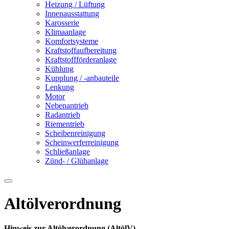
Heizung / Lüftung
Innenausstattung
Karosserie
Klimaanlage
Komfortsysteme
Kraftstoffaufbereitung
Kraftstoffförderanlage
Kühlung
Kupplung / -anbauteile
Lenkung
Motor
Nebenantrieb
Radantrieb
Riementrieb
Scheibenreinigung
Scheinwerferreinigung
Schließanlage
Zünd- / Glühanlage
Altölverordnung
Hinweis zur Altölverordnung (AltölV)