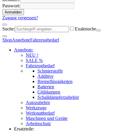
Passwort:
Anmelden
Zugang vergessen?
Suche:
Exaktsuche
Shop
Angebote
Fahrzeugbedarf
Angebote:
NEU !
SALE %
Fahrzeugbedarf
Schmierstoffe
Additive
Bremsflüssigkeiten
Batterien
Glühlampen
Schalldämpferzubehör
Autozubehör
Werkzeuge
Werkstattbedarf
Maschinen und Geräte
Arbeitsschutz
Ersatzteile: