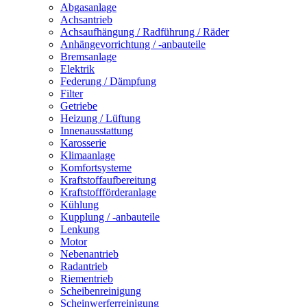
Abgasanlage
Achsantrieb
Achsaufhängung / Radführung / Räder
Anhängevorrichtung / -anbauteile
Bremsanlage
Elektrik
Federung / Dämpfung
Filter
Getriebe
Heizung / Lüftung
Innenausstattung
Karosserie
Klimaanlage
Komfortsysteme
Kraftstoffaufbereitung
Kraftstoffförderanlage
Kühlung
Kupplung / -anbauteile
Lenkung
Motor
Nebenantrieb
Radantrieb
Riementrieb
Scheibenreinigung
Scheinwerferreinigung