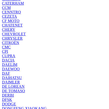
CATERHAM
CCM
CENNTRO
CEZETA
CF MOTO
CHATENET
CHERY
CHEVROLET
CHRYSLER
CITROËN
CMC
CPI
CUPRA
DACIA
DAELIM
DAEWOO
DAF
DAIHATSU
DAIMLER
DE LOREAN
DE TOMASO
DERBI
DFSK
DODGE
DONGFENG XIAOKANG