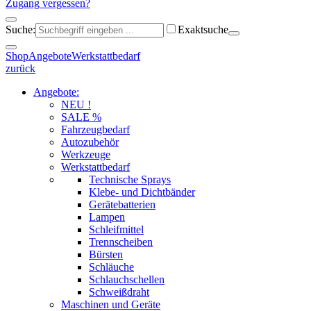
Zugang vergessen?
Suche:
Exaktsuche
Shop
Angebote
Werkstattbedarf
zurück
Angebote:
NEU !
SALE %
Fahrzeugbedarf
Autozubehör
Werkzeuge
Werkstattbedarf
Technische Sprays
Klebe- und Dichtbänder
Gerätebatterien
Lampen
Schleifmittel
Trennscheiben
Bürsten
Schläuche
Schlauchschellen
Schweißdraht
Maschinen und Geräte