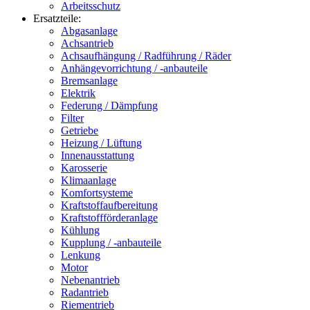
Arbeitsschutz
Ersatzteile:
Abgasanlage
Achsantrieb
Achsaufhängung / Radführung / Räder
Anhängevorrichtung / -anbauteile
Bremsanlage
Elektrik
Federung / Dämpfung
Filter
Getriebe
Heizung / Lüftung
Innenausstattung
Karosserie
Klimaanlage
Komfortsysteme
Kraftstoffaufbereitung
Kraftstoffförderanlage
Kühlung
Kupplung / -anbauteile
Lenkung
Motor
Nebenantrieb
Radantrieb
Riementrieb