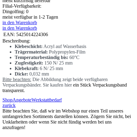
meist kurzfristig lieferbar
Filial-Verfügbarkeit:
Dingolfing: 0
meist verfügbar in 1-2 Tagen
in den Warenkorb
in den Warenkorb
EAN:
5425014224306
Beschreibung:
Klebeschicht:
Acryl auf Wasserbasis
Trägermaterial:
Polypropylen-Film
Temperaturbeständig bis:
60°C
Zugfestigkeit:
150 N/ 25 mm
Klebekraft:
6 N/ 25 mm
Dicke:
0,032 mm
Bitte beachten:
Die Abbildung zeigt beide verfügbaren
Verpackungsbänder. Sie kaufen hier
ein Stück Verpackungsband
transparent.
Shop
Angebote
Werkstattbedarf
zurück
Bitte beachten Sie, daß wir im Webshop nur einen Teil unseres
umfangreichen Sortiments darstellen können. Zögern Sie nicht, bei
Unklarheiten oder wenn Sie nicht fündig werden bei uns
anzufragen!