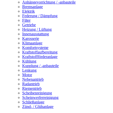
Anhängevorrichtung / -anbauteile
Bremsanlage
Elektrik
Federung / Dämpfung
Filter
Getriebe
Heizung / Lüftung
Innenausstattung
Karosserie
Klimaanlage
Komfortsysteme
Kraftstoffaufbereitung
Kraftstoffförderanlage
Kühlung
Kupplung / -anbauteile
Lenkung
Motor
Nebenantrieb
Radantrieb
Riementrieb
Scheibenreinigung
Scheinwerferreinigung
Schließanlage
Zünd- / Glühanlage