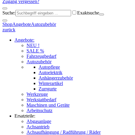
Zugang vergessen?
Suche:
Exaktsuche
Shop
Angebote
Autozubehör
zurück
Angebote:
NEU !
SALE %
Fahrzeugbedarf
Autozubehör
Autopflege
Autoelektrik
Anhängerzubehör
Winterartikel
Zurrgurte
Werkzeuge
Werkstattbedarf
Maschinen und Geräte
Arbeitsschutz
Ersatzteile:
Abgasanlage
Achsantrieb
Achsaufhängung / Radführung / Räder