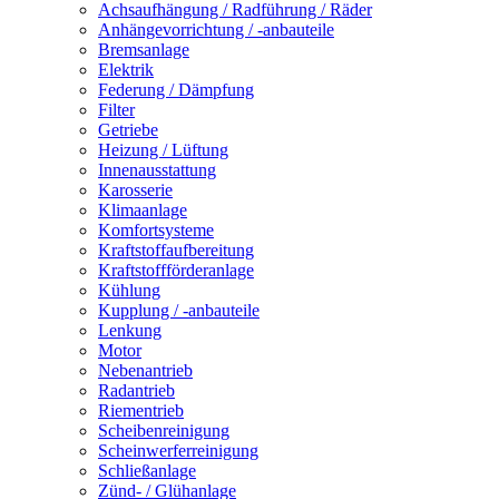
Achsaufhängung / Radführung / Räder
Anhängevorrichtung / -anbauteile
Bremsanlage
Elektrik
Federung / Dämpfung
Filter
Getriebe
Heizung / Lüftung
Innenausstattung
Karosserie
Klimaanlage
Komfortsysteme
Kraftstoffaufbereitung
Kraftstoffförderanlage
Kühlung
Kupplung / -anbauteile
Lenkung
Motor
Nebenantrieb
Radantrieb
Riementrieb
Scheibenreinigung
Scheinwerferreinigung
Schließanlage
Zünd- / Glühanlage