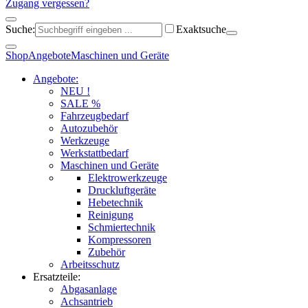
Zugang vergessen?
Suche:
Exaktsuche
Shop
Angebote
Maschinen und Geräte
Angebote:
NEU !
SALE %
Fahrzeugbedarf
Autozubehör
Werkzeuge
Werkstattbedarf
Maschinen und Geräte
Elektrowerkzeuge
Druckluftgeräte
Hebetechnik
Reinigung
Schmiertechnik
Kompressoren
Zubehör
Arbeitsschutz
Ersatzteile:
Abgasanlage
Achsantrieb