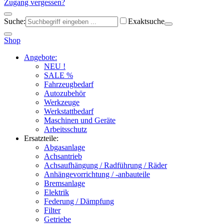
Zugang vergessen?
Suche:
Exaktsuche
Shop
Angebote:
NEU !
SALE %
Fahrzeugbedarf
Autozubehör
Werkzeuge
Werkstattbedarf
Maschinen und Geräte
Arbeitsschutz
Ersatzteile:
Abgasanlage
Achsantrieb
Achsaufhängung / Radführung / Räder
Anhängevorrichtung / -anbauteile
Bremsanlage
Elektrik
Federung / Dämpfung
Filter
Getriebe