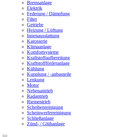
Bremsanlage
Elektrik
Federung / Dämpfung
Filter
Getriebe
Heizung / Lüftung
Innenausstattung
Karosserie
Klimaanlage
Komfortsysteme
Kraftstoffaufbereitung
Kraftstoffförderanlage
Kühlung
Kupplung / -anbauteile
Lenkung
Motor
Nebenantrieb
Radantrieb
Riementrieb
Scheibenreinigung
Scheinwerferreinigung
Schließanlage
Zünd- / Glühanlage