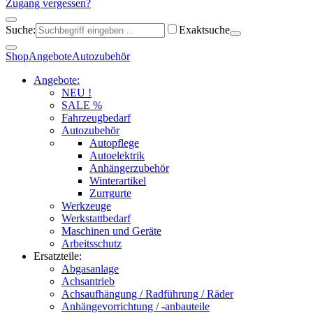
Zugang vergessen?
Suche:
Exaktsuche
Shop
Angebote
Autozubehör
Angebote:
NEU !
SALE %
Fahrzeugbedarf
Autozubehör
Autopflege
Autoelektrik
Anhängerzubehör
Winterartikel
Zurrgurte
Werkzeuge
Werkstattbedarf
Maschinen und Geräte
Arbeitsschutz
Ersatzteile:
Abgasanlage
Achsantrieb
Achsaufhängung / Radführung / Räder
Anhängevorrichtung / -anbauteile