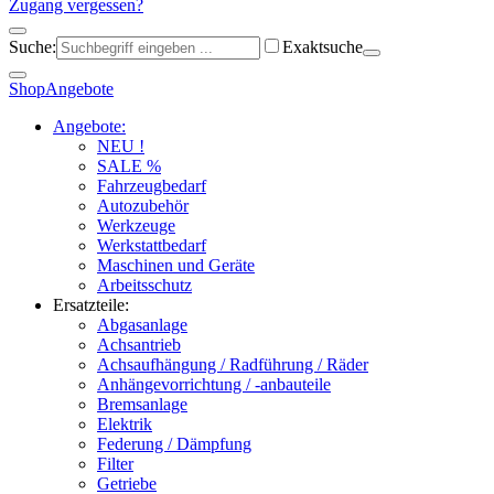
Zugang vergessen?
Suche:
Exaktsuche
Shop
Angebote
Angebote:
NEU !
SALE %
Fahrzeugbedarf
Autozubehör
Werkzeuge
Werkstattbedarf
Maschinen und Geräte
Arbeitsschutz
Ersatzteile:
Abgasanlage
Achsantrieb
Achsaufhängung / Radführung / Räder
Anhängevorrichtung / -anbauteile
Bremsanlage
Elektrik
Federung / Dämpfung
Filter
Getriebe