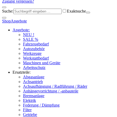
Zugang vergessen?
Suche:
Exaktsuche
Shop
Angebote
Angebote:
NEU !
SALE %
Fahrzeugbedarf
Autozubehör
Werkzeuge
Werkstattbedarf
Maschinen und Geräte
Arbeitsschutz
Ersatzteile:
Abgasanlage
Achsantrieb
Achsaufhängung / Radführung / Räder
Anhängevorrichtung / -anbauteile
Bremsanlage
Elektrik
Federung / Dämpfung
Filter
Getriebe