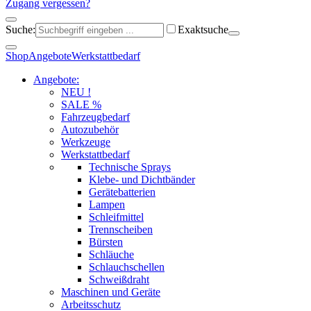
Zugang vergessen?
Suche:
Exaktsuche
Shop
Angebote
Werkstattbedarf
Angebote:
NEU !
SALE %
Fahrzeugbedarf
Autozubehör
Werkzeuge
Werkstattbedarf
Technische Sprays
Klebe- und Dichtbänder
Gerätebatterien
Lampen
Schleifmittel
Trennscheiben
Bürsten
Schläuche
Schlauchschellen
Schweißdraht
Maschinen und Geräte
Arbeitsschutz