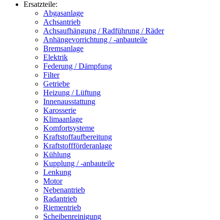
Ersatzteile:
Abgasanlage
Achsantrieb
Achsaufhängung / Radführung / Räder
Anhängevorrichtung / -anbauteile
Bremsanlage
Elektrik
Federung / Dämpfung
Filter
Getriebe
Heizung / Lüftung
Innenausstattung
Karosserie
Klimaanlage
Komfortsysteme
Kraftstoffaufbereitung
Kraftstoffförderanlage
Kühlung
Kupplung / -anbauteile
Lenkung
Motor
Nebenantrieb
Radantrieb
Riementrieb
Scheibenreinigung