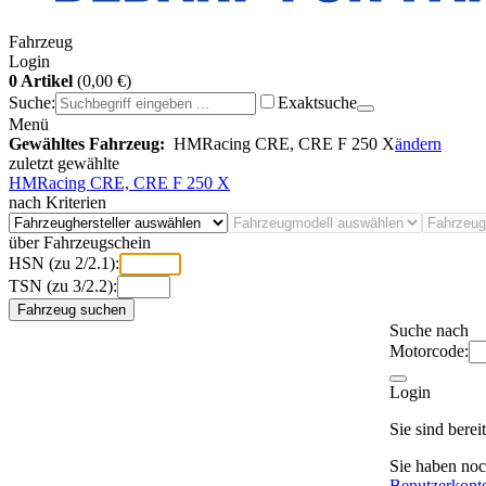
Fahrzeug
Login
0 Artikel
(0,00 €)
Suche:
Exaktsuche
Menü
Gewähltes Fahrzeug:
HMRacing CRE, CRE F 250 X
ändern
zuletzt gewählte
HMRacing CRE, CRE F 250 X
nach Kriterien
über Fahrzeugschein
HSN (zu 2/2.1):
TSN (zu 3/2.2):
Fahrzeug suchen
Suche nach
Motorcode:
Login
Sie sind bere
Sie haben no
Benutzerkont