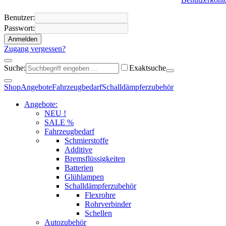
Benutzer:
Passwort:
Anmelden
Zugang vergessen?
Suche:
Exaktsuche
Shop
Angebote
Fahrzeugbedarf
Schalldämpferzubehör
Angebote:
NEU !
SALE %
Fahrzeugbedarf
Schmierstoffe
Additive
Bremsflüssigkeiten
Batterien
Glühlampen
Schalldämpferzubehör
Flexrohre
Rohrverbinder
Schellen
Autozubehör