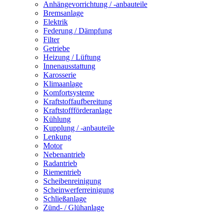
Anhängevorrichtung / -anbauteile
Bremsanlage
Elektrik
Federung / Dämpfung
Filter
Getriebe
Heizung / Lüftung
Innenausstattung
Karosserie
Klimaanlage
Komfortsysteme
Kraftstoffaufbereitung
Kraftstoffförderanlage
Kühlung
Kupplung / -anbauteile
Lenkung
Motor
Nebenantrieb
Radantrieb
Riementrieb
Scheibenreinigung
Scheinwerferreinigung
Schließanlage
Zünd- / Glühanlage