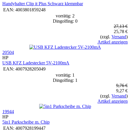
Handyhalter Clip it Plus Schwarz klemmbar
EAN:
4003801859248
vorrätig: 2
Dingolfing: 0
27,13 €
25,78 €
(zzgl.
Versand
)
Artikel anzeigen
20504
HP
USB KFZ Ladestecker 5V-2100mA
EAN:
4007928205049
vorrätig: 1
Dingolfing: 1
9,76 €
9,27 €
(zzgl.
Versand
)
Artikel anzeigen
19944
HP
5in1 Parkscheibe m. Chip
EAN:
4007928199447