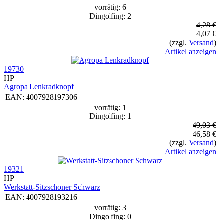
vorrätig: 6
Dingolfing: 2
4,28 €
4,07 €
(zzgl.
Versand
)
Artikel anzeigen
19730
HP
Agropa Lenkradknopf
EAN:
4007928197306
vorrätig: 1
Dingolfing: 1
49,03 €
46,58 €
(zzgl.
Versand
)
Artikel anzeigen
19321
HP
Werkstatt-Sitzschoner Schwarz
EAN:
4007928193216
vorrätig: 3
Dingolfing: 0