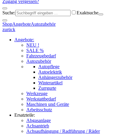
Zugang vergessen?
Suche:
Exaktsuche
Shop
Angebote
Autozubehör
zurück
Angebote:
NEU !
SALE %
Fahrzeugbedarf
Autozubehör
Autopflege
Autoelektrik
Anhängerzubehör
Winterartikel
Zurrgurte
Werkzeuge
Werkstattbedarf
Maschinen und Geräte
Arbeitsschutz
Ersatzteile:
Abgasanlage
Achsantrieb
Achsaufhängung / Radführung / Räder