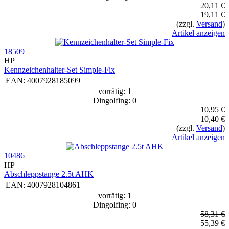
20,11 €
19,11 €
(zzgl.
Versand
)
Artikel anzeigen
18509
HP
Kennzeichenhalter-Set Simple-Fix
EAN:
4007928185099
vorrätig: 1
Dingolfing: 0
10,95 €
10,40 €
(zzgl.
Versand
)
Artikel anzeigen
10486
HP
Abschleppstange 2.5t AHK
EAN:
4007928104861
vorrätig: 1
Dingolfing: 0
58,31 €
55,39 €