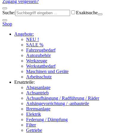
Zugang vergessen?
Suche:
Exaktsuche
Shop
Angebote:
NEU !
SALE %
Fahrzeugbedarf
Autozubehör
Werkzeuge
Werkstattbedarf
Maschinen und Geräte
Arbeitsschutz
Ersatzteile:
Abgasanlage
Achsantrieb
Achsaufhängung / Radführung / Räder
Anhängevorrichtung / -anbauteile
Bremsanlage
Elektrik
Federung / Dämpfung
Filter
Getriebe