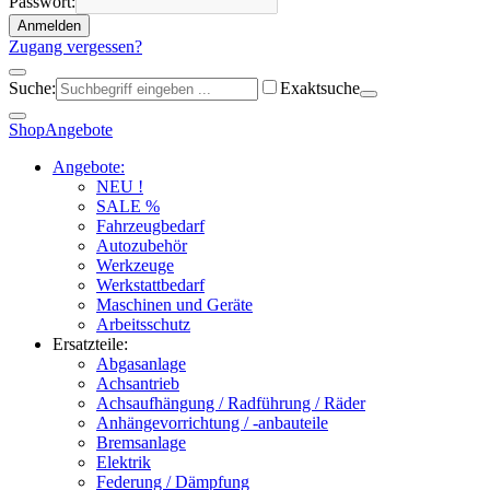
Passwort:
Anmelden
Zugang vergessen?
Suche:
Exaktsuche
Shop
Angebote
Angebote:
NEU !
SALE %
Fahrzeugbedarf
Autozubehör
Werkzeuge
Werkstattbedarf
Maschinen und Geräte
Arbeitsschutz
Ersatzteile:
Abgasanlage
Achsantrieb
Achsaufhängung / Radführung / Räder
Anhängevorrichtung / -anbauteile
Bremsanlage
Elektrik
Federung / Dämpfung