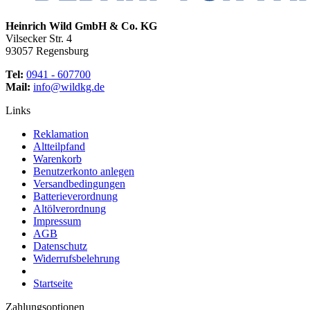
Heinrich Wild GmbH & Co. KG
Vilsecker Str. 4
93057 Regensburg
Tel:
0941 - 607700
Mail:
info@wildkg.de
Links
Reklamation
Altteilpfand
Warenkorb
Benutzerkonto anlegen
Versandbedingungen
Batterieverordnung
Altölverordnung
Impressum
AGB
Datenschutz
Widerrufsbelehrung
Startseite
Zahlungsoptionen