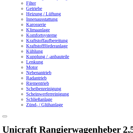
Filter
Getriebe
Heizung / Lüftung
Innenausstattung
Karosserie
Klimaanlage
Komfortsysteme
Kraftstoffaufbereitung
Kraftstoffförderanlage
Kühlung
Kupplung / -anbauteile
Lenkung
Motor
Nebenantrieb
Radantrieb
Riementrieb
Scheibenreinigung
Scheinwerferreinigung
Schließanlage
Zünd- / Glühanlage
Unicraft Rangierwagenheber 