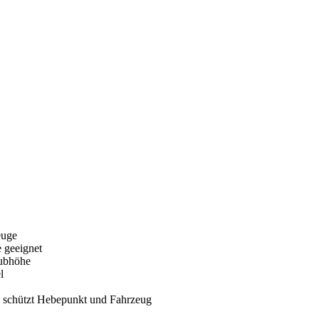
euge
 geeignet
Hubhöhe
l
, schützt Hebepunkt und Fahrzeug