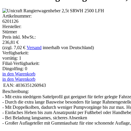
Artikelnummer:
6201126
Hersteller:
Stürmer
Preis inkl. MwSt.:
236,81
€
(zzgl. 7,02 €
Versand
innerhalb von Deutschland)
Verfügbarkeit:
vorrätig: 1
Filial-Verfügbarkeit:
Dingolfing: 0
in den Warenkorb
in den Warenkorb
EAN:
4036351260943
Beschreibung:
- Mit extra niedrigem Sattelprofil gut geeignet für tiefer gelegte Fahrz
- Durch die extra lange Bauweise besonders für lange Rahmengestelle
- Mit Doppelkolben, dadurch weniger Pumpvorgänge bis zur max. 
- Einfaches Heben bis zum Ansatzpunkt per Fußhebel oder Handhebe
- Bei Beladung langsames, sicheres Absenken
- Großer Auflageteller mit Gummiaufsatz für eine schonende Auflage