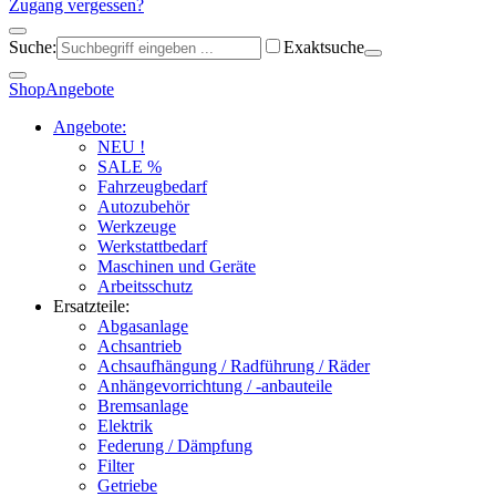
Zugang vergessen?
Suche:
Exaktsuche
Shop
Angebote
Angebote:
NEU !
SALE %
Fahrzeugbedarf
Autozubehör
Werkzeuge
Werkstattbedarf
Maschinen und Geräte
Arbeitsschutz
Ersatzteile:
Abgasanlage
Achsantrieb
Achsaufhängung / Radführung / Räder
Anhängevorrichtung / -anbauteile
Bremsanlage
Elektrik
Federung / Dämpfung
Filter
Getriebe