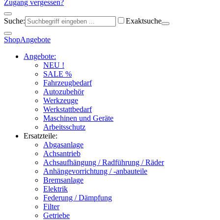
Zugang vergessen?
Suche:
Exaktsuche
Shop
Angebote
Angebote:
NEU !
SALE %
Fahrzeugbedarf
Autozubehör
Werkzeuge
Werkstattbedarf
Maschinen und Geräte
Arbeitsschutz
Ersatzteile:
Abgasanlage
Achsantrieb
Achsaufhängung / Radführung / Räder
Anhängevorrichtung / -anbauteile
Bremsanlage
Elektrik
Federung / Dämpfung
Filter
Getriebe