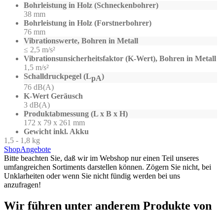
Bohrleistung in Holz (Schneckenbohrer)
38 mm
Bohrleistung in Holz (Forstnerbohrer)
76 mm
Vibrationswerte, Bohren in Metall
≤ 2,5 m/s²
Vibrationsunsicherheitsfaktor (K-Wert), Bohren in Metall
1,5 m/s²
Schalldruckpegel (L
)
pA
76 dB(A)
K-Wert Geräusch
3 dB(A)
Produktabmessung (L x B x H)
172 x 79 x 261 mm
Gewicht inkl. Akku
1,5 - 1,8 kg
Shop
Angebote
Bitte beachten Sie, daß wir im Webshop nur einen Teil unseres
umfangreichen Sortiments darstellen können. Zögern Sie nicht, bei
Unklarheiten oder wenn Sie nicht fündig werden bei uns
anzufragen!
Wir führen unter anderem Produkte von