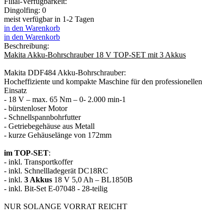
Filial-Verfügbarkeit:
Dingolfing: 0
meist verfügbar in 1-2 Tagen
in den Warenkorb
in den Warenkorb
Beschreibung:
Makita Akku-Bohrschrauber 18 V TOP-SET mit 3 Akkus
Makita DDF484 Akku-Bohrschrauber:
Hocheffiziente und kompakte Maschine für den professionellen
Einsatz
- 18 V – max. 65 Nm – 0- 2.000 min-1
- bürstenloser Motor
- Schnellspannbohrfutter
- Getriebegehäuse aus Metall
- kurze Gehäuselänge von 172mm
im TOP-SET
:
- inkl. Transportkoffer
- inkl. Schnellladegerät DC18RC
- inkl.
3 Akkus
18 V 5,0 Ah – BL1850B
- inkl. Bit-Set E-07048 - 28-teilig
NUR SOLANGE VORRAT REICHT