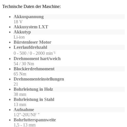
Technische Daten der Maschine:
Akkuspannung
18 V
Akkusystem LXT
Akkutyp
Li-ion
Bürstenloser Motor
Leerlaufdrehzahl
0 - 500 / 0 - 2000 min⁻¹
Drehmoment hart/weich
54 / 30 Nm
Blockierdrehmoment
65 Nm
Drehmomenteinstellungen
21
Bohrleistung in Holz
38 mm
Bohrleistung in Stahl
13 mm
Aufnahme
1/2"-20UNF "
Bohrfutterspannweite
1,5 - 13 mm