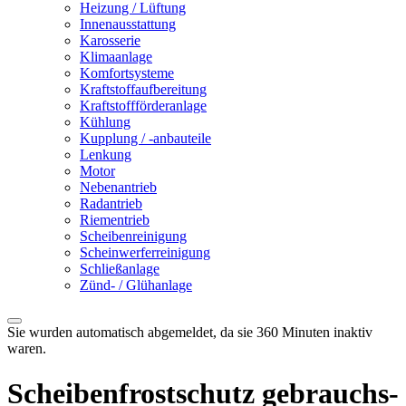
Heizung / Lüftung
Innenausstattung
Karosserie
Klimaanlage
Komfortsysteme
Kraftstoffaufbereitung
Kraftstoffförderanlage
Kühlung
Kupplung / -anbauteile
Lenkung
Motor
Nebenantrieb
Radantrieb
Riementrieb
Scheibenreinigung
Scheinwerferreinigung
Schließanlage
Zünd- / Glühanlage
Sie wurden automatisch abgemeldet, da sie 360 Minuten inaktiv
waren.
Schei­ben­frost­schutz gebrauchs­