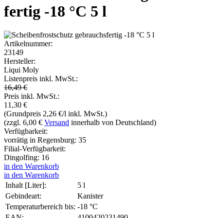
fertig -18 °C 5 l
Artikelnummer:
23149
Hersteller:
Liqui Moly
Listenpreis inkl. MwSt.:
16,49 €
Preis inkl. MwSt.:
11,30
€
(Grundpreis 2,26 €/l inkl. MwSt.)
(zzgl. 6,00 €
Versand
innerhalb von Deutschland)
Verfügbarkeit:
vorrätig in Regensburg: 35
Filial-Verfügbarkeit:
Dingolfing: 16
in den Warenkorb
in den Warenkorb
Inhalt [Liter]:
5 l
Gebindeart:
Kanister
Temperaturbereich bis:
-18 °C
EAN:
4100420231490