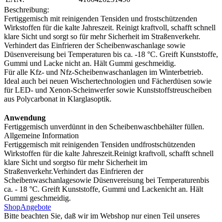
Beschreibung:
Fertiggemisch mit reinigenden Tensiden und frostschützenden
Wirkstoffen für die kalte Jahreszeit. Reinigt kraftvoll, schafft schnell
klare Sicht und sorgt so für mehr Sicherheit im Straßenverkehr.
Verhindert das Einfrieren der Scheibenwaschanlage sowie
Düsenvereisung bei Temperaturen bis ca. -18 °C. Greift Kunststoffe,
Gummi und Lacke nicht an. Hält Gummi geschmeidig.
Für alle Kfz- und Nfz-Scheibenwaschanlagen im Winterbetrieb.
Ideal auch bei neuen Wischertechnologien und Fächerdüsen sowie
für LED- und Xenon-Scheinwerfer sowie Kunststoffstreuscheiben
aus Polycarbonat in Klarglasoptik.
Anwendung
Fertiggemisch unverdünnt in den Scheibenwaschbehälter füllen.
Allgemeine Information
Fertiggemisch mit reinigenden Tensiden undfrostschützenden
Wirkstoffen für die kalte Jahreszeit.Reinigt kraftvoll, schafft schnell
klare Sicht und sorgtso für mehr Sicherheit im
Straßenverkehr.Verhindert das Einfrieren der
Scheibenwaschanlagesowie Düsenvereisung bei Temperaturenbis
ca. - 18 °C. Greift Kunststoffe, Gummi und Lackenicht an. Hält
Gummi geschmeidig.
Shop
Angebote
Bitte beachten Sie, daß wir im Webshop nur einen Teil unseres