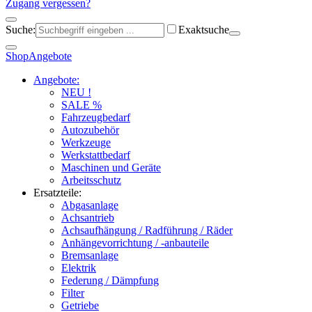
Zugang vergessen?
Suche:
Exaktsuche
Shop
Angebote
Angebote:
NEU !
SALE %
Fahrzeugbedarf
Autozubehör
Werkzeuge
Werkstattbedarf
Maschinen und Geräte
Arbeitsschutz
Ersatzteile:
Abgasanlage
Achsantrieb
Achsaufhängung / Radführung / Räder
Anhängevorrichtung / -anbauteile
Bremsanlage
Elektrik
Federung / Dämpfung
Filter
Getriebe