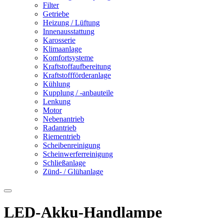
Filter
Getriebe
Heizung / Lüftung
Innenausstattung
Karosserie
Klimaanlage
Komfortsysteme
Kraftstoffaufbereitung
Kraftstoffförderanlage
Kühlung
Kupplung / -anbauteile
Lenkung
Motor
Nebenantrieb
Radantrieb
Riementrieb
Scheibenreinigung
Scheinwerferreinigung
Schließanlage
Zünd- / Glühanlage
LED-Akku-Handlampe