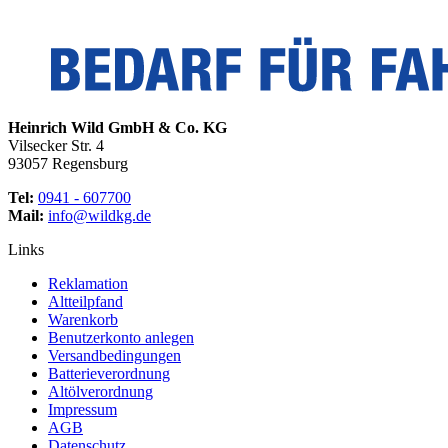
Heinrich Wild GmbH & Co. KG
Vilsecker Str. 4
93057 Regensburg
Tel:
0941 - 607700
Mail:
info@wildkg.de
Links
Reklamation
Altteilpfand
Warenkorb
Benutzerkonto anlegen
Versandbedingungen
Batterieverordnung
Altölverordnung
Impressum
AGB
Datenschutz