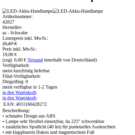
Artikelnummer:
42827
Hersteller:
as - Schwabe
Listenpreis inkl. MwSt.:
21,67 €
Preis inkl. MwSt.:
19,00
€
(zzgl. 6,00 €
Versand
innerhalb von Deutschland)
Verfügbarkeit:
meist kurzfristig lieferbar
Filial-Verfügbarkeit:
Dingolfing: 0
meist verfügbar in 1-2 Tagen
in den Warenkorb
in den Warenkorb
EAN:
4011160428272
Beschreibung:
• schmales Design aus ABS
• Lampe sehr flexibel einsetzbar, da 225° schwenkbar
• zusätzliches Spotlicht (40 lm) für punktuelles Ausleuchten
• mit klappbarem Haken und magnetischem Fuß