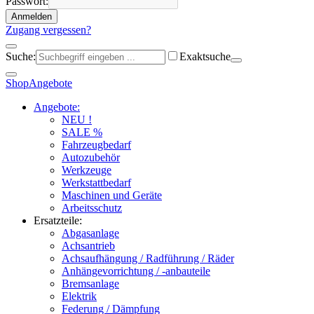
Passwort:
Anmelden
Zugang vergessen?
Suche:
Exaktsuche
Shop
Angebote
Angebote:
NEU !
SALE %
Fahrzeugbedarf
Autozubehör
Werkzeuge
Werkstattbedarf
Maschinen und Geräte
Arbeitsschutz
Ersatzteile:
Abgasanlage
Achsantrieb
Achsaufhängung / Radführung / Räder
Anhängevorrichtung / -anbauteile
Bremsanlage
Elektrik
Federung / Dämpfung