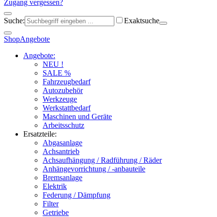
Zugang vergessen?
Suche:
Exaktsuche
Shop
Angebote
Angebote:
NEU !
SALE %
Fahrzeugbedarf
Autozubehör
Werkzeuge
Werkstattbedarf
Maschinen und Geräte
Arbeitsschutz
Ersatzteile:
Abgasanlage
Achsantrieb
Achsaufhängung / Radführung / Räder
Anhängevorrichtung / -anbauteile
Bremsanlage
Elektrik
Federung / Dämpfung
Filter
Getriebe