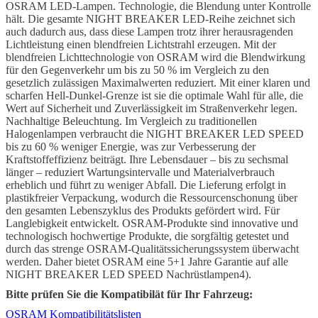
OSRAM LED-Lampen. Technologie, die Blendung unter Kontrolle
hält. Die gesamte NIGHT BREAKER LED-Reihe zeichnet sich
auch dadurch aus, dass diese Lampen trotz ihrer herausragenden
Lichtleistung einen blendfreien Lichtstrahl erzeugen. Mit der
blendfreien Lichttechnologie von OSRAM wird die Blendwirkung
für den Gegenverkehr um bis zu 50 % im Vergleich zu den
gesetzlich zulässigen Maximalwerten reduziert. Mit einer klaren und
scharfen Hell-Dunkel-Grenze ist sie die optimale Wahl für alle, die
Wert auf Sicherheit und Zuverlässigkeit im Straßenverkehr legen.
Nachhaltige Beleuchtung. Im Vergleich zu traditionellen
Halogenlampen verbraucht die NIGHT BREAKER LED SPEED
bis zu 60 % weniger Energie, was zur Verbesserung der
Kraftstoffeffizienz beiträgt. Ihre Lebensdauer – bis zu sechsmal
länger – reduziert Wartungsintervalle und Materialverbrauch
erheblich und führt zu weniger Abfall. Die Lieferung erfolgt in
plastikfreier Verpackung, wodurch die Ressourcenschonung über
den gesamten Lebenszyklus des Produkts gefördert wird. Für
Langlebigkeit entwickelt. OSRAM-Produkte sind innovative und
technologisch hochwertige Produkte, die sorgfältig getestet und
durch das strenge OSRAM-Qualitätssicherungssystem überwacht
werden. Daher bietet OSRAM eine 5+1 Jahre Garantie auf alle
NIGHT BREAKER LED SPEED Nachrüstlampen4).
Bitte prüfen Sie die Kompatibilät für Ihr Fahrzeug:
OSRAM Kompatibilitätslisten