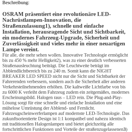
Beschreibung:
OSRAM präsentiert eine revolutionäre LED-
Nachrüstlampen-Innovation, die
Straßenzulassung
1), schnelle und einfache
Installation, herausragende Sicht und Sichtbarkeit,
ein modernes Fahrzeug-Upgrade, Sicherheit und
Zuverlässigkeit und vieles mehr in einer neuartigen
Lampe vereint.
Für alle, die mehr sehen wollen. Innovative Technologie ermöglicht
bis zu 450 % mehr Helligkeit2), was zu einer deutlich verbesserten
Straßenausleuchtung beiträgt. Die Leuchtweite beträgt im
Abblendlichtbereich bis zu 240 m. Somit kann die NIGHT
BREAKER LED SPEED nicht nur die Sicht und Sichtbarkeit der
Fahrerenden verbessern, sondern auch die Sicherheit aller anderen
Verkehrsteilnehmenden erhöhen. Die kaltweiße Lichtfarbe von bis
zu 6000 K verleiht dem Fahrzeug zudem ein zeitgemäßes, modernes
Erscheinungsbild. Halogen raus – LED rein. Die Plug-and-Play-
Lösung sorgt für eine schnelle und einfache Installation und eine
mühelose Umrüstung der Abblend- und Fernlicht.
Fahrzeugscheinwerferlampen auf modernste LED-Technologie. Das
zukunftsorientierte Design ist 1:1 kompatibel und nahezu identisch
mit traditionellen Halogenlampen und bietet gleichzeitig alle
fortschrittlichen Funktionen und Vorteile der straßenzugelassenen
3
)